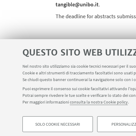
tangible@unibo.it
.
The deadline for abstracts submiss
IN EVIDENZA
QUESTO SITO WEB UTILIZ
[In]Tangible
Nel nostro sito utilizziamo sia cookie tecnici necessari per il s
Cookie e altri strumenti di tracciamento facoltativi sono usati p
Se chiudi questo banner continuerai la navigazione solo con i c
Puoi esprimere il consenso sui cookie facoltativi attivando l'opz
Potrai sempre rivedere le tue scelte e verificare lo stato dei c
Per maggiori informazioni
consulta la nostra Cookie policy
.
SOLO COOKIE NECESSARI
PERSONALIZZ
©Copyright 2026 - ALMA MATER STUDIORUM - Università 
COOKIE DI PROFILAZIONE - FACOLTATIVI