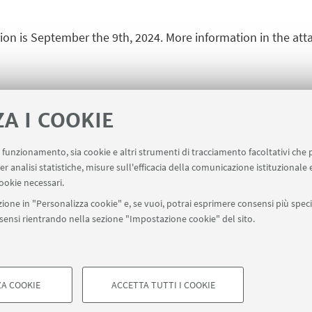
ion is September the 9th, 2024. More information in the at
ZA I COOKIE
[In]Tangible-Call for abstra
uo funzionamento, sia cookie e altri strumenti di tracciamento facoltativi che 
er analisi statistiche, misure sull'efficacia della comunicazione istituzionale
ookie necessari.
ione in "Personalizza cookie" e, se vuoi, potrai esprimere consensi più specif
onsensi rientrando nella sezione "Impostazione cookie" del sito.
A COOKIE
ACCETTA TUTTI I COOKIE
di Bologna - Via Zamboni, 33 - 40126 Bologna - PI: 01131710376 - CF: 8
COOKIE TECNICI - NECESSAR