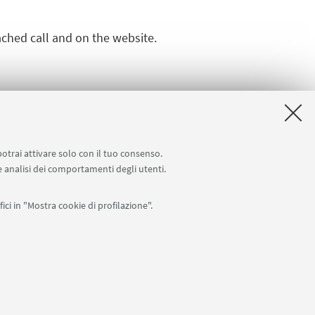
tached call and on the website.
cts
[ .pdf 2020Kb ]
potrai attivare solo con il tuo consenso.
 e analisi dei comportamenti degli utenti.
ici in "Mostra cookie di profilazione".
Seguici su:
0007010376 -
Privacy
-
Note legali
-
Impostazioni Cookie
I