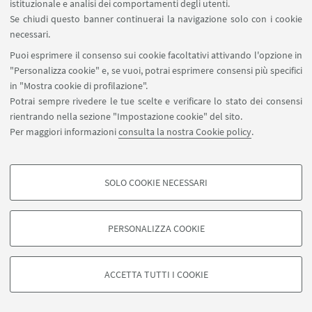
istituzionale e analisi dei comportamenti degli utenti.
Biblioteca di Agraria "Gabriele Goidanich",
LUOGO:
Se chiudi questo banner continuerai la navigazione solo con i cookie
viale Fanin 40, Bologna
necessari.
Puoi esprimere il consenso sui cookie facoltativi attivando l'opzione in
"Personalizza cookie" e, se vuoi, potrai esprimere consensi più specifici
IN EVIDENZA
in "Mostra cookie di profilazione".
Potrai sempre rivedere le tue scelte e verificare lo stato dei consensi
Locandina
[ .pdf 3744Kb ]
rientrando nella sezione "Impostazione cookie" del sito.
Per maggiori informazioni
consulta la nostra Cookie policy
.
SOLO COOKIE NECESSARI
COOKIE DI PROFILAZIONE - FACOLTATIVI
Si tratta di cookie utilizzati per analizzare le caratteristiche della navigazione
PERSONALIZZA COOKIE
degli utenti, creare profili in base al loro comportamento sul sito, per analisi
di marketing.
©Copyright 2026 - ALMA MATER STUDIORUM - Università di
Mostra cookie di profilazione
Bologna - Via Zamboni, 33 - 40126 Bologna - PI: 01131710376 -
ACCETTA TUTTI I COOKIE
CF: 80007010376 -
Privacy
-
Note legali
-
Impostazioni Cookie
Google/Youtube Video