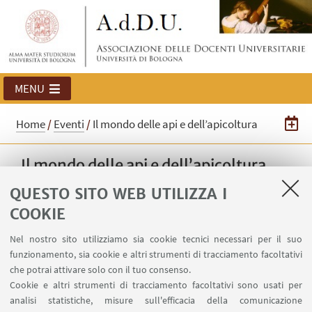
MENU
Home
/
Eventi
/
Il mondo delle api e dell’apicoltura
Il mondo delle api e dell’apicoltura
La mostra "Il mondo delle api e
QUESTO SITO WEB UTILIZZA I
dell’apicoltura" espone libri della biblioteca di
COOKIE
Agraria “Gabriele Goidanich” e materiali
Nel nostro sito utilizziamo sia cookie tecnici necessari per il suo
provenienti dalla collezione entomologica
funzionamento, sia cookie e altri strumenti di tracciamento facoltativi
“Guido Grandi”.
che potrai attivare solo con il tuo consenso.
Cookie e altri strumenti di tracciamento facoltativi sono usati per
analisi statistiche, misure sull'efficacia della comunicazione
20
MAGGIO
-
23
GIUGNO
2026
DATA: