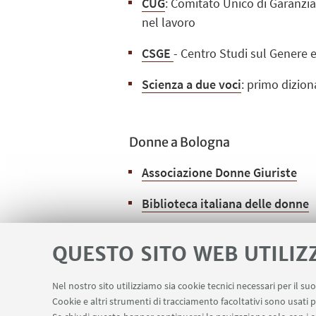
CUG
: Comitato Unico di Garanzia 
nel lavoro
CSGE
- Centro Studi sul Genere 
Scienza a due voci
: primo dizion
Donne a Bologna
Associazione Donne Giuriste
Biblioteca italiana delle donne
QUESTO SITO WEB UTILIZ
Donne nel mondo
Nel nostro sito utilizziamo sia cookie tecnici necessari per il s
Association for Women in Scien
Cookie e altri strumenti di tracciamento facoltativi sono usati p