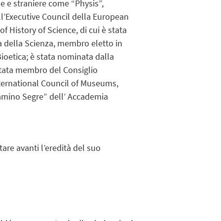
ane e straniere come “Physis”,
ll’Executive Council della European
f History of Science, di cui è stata
ria della Scienza, membro eletto in
Bioetica; è stata nominata dalla
 stata membro del Consiglio
ternational Council of Museums,
niamino Segre” dell’ Accademia
are avanti l’eredità del suo