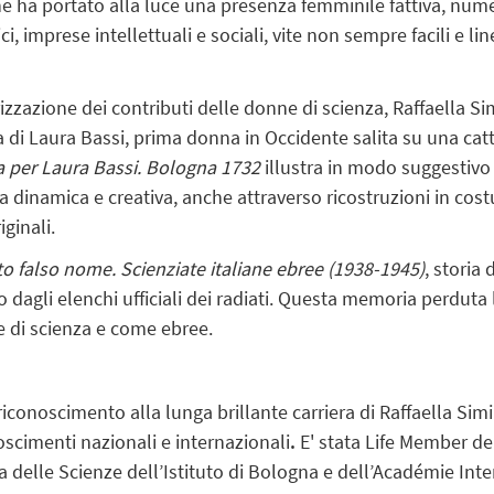
che ha portato alla luce una presenza femminile fattiva, nume
ci, imprese intellettuali e sociali, vite non sempre facili e li
zzazione dei contributi delle donne di scienza, Raffaella Sim
a di Laura Bassi, prima donna in Occidente salita su una catt
a per Laura Bassi. Bologna 1732
illustra in modo suggestivo i
 dinamica e creativa, anche attraverso ricostruzioni in costu
ginali.
to falso nome. Scienziate italiane ebree (1938-1945)
, storia
dagli elenchi ufficiali dei radiati. Questa memoria perduta
 di scienza e come ebree.
conoscimento alla lunga brillante carriera di Raffaella Simili
oscimenti nazionali e internazionali
.
E' stata Life Member de
ia delle Scienze dell’Istituto di Bologna e dell’Académie Inte