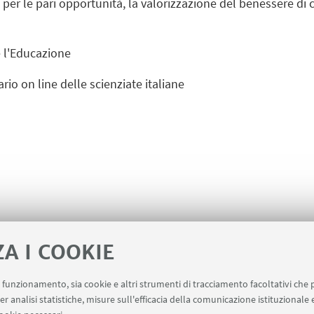
per le pari opportunità, la valorizzazione del benessere di c
e l'Educazione
ario on line delle scienziate italiane
ZA I COOKIE
uo funzionamento, sia cookie e altri strumenti di tracciamento facoltativi che 
ce
er analisi statistiche, misure sull'efficacia della comunicazione istituzionale