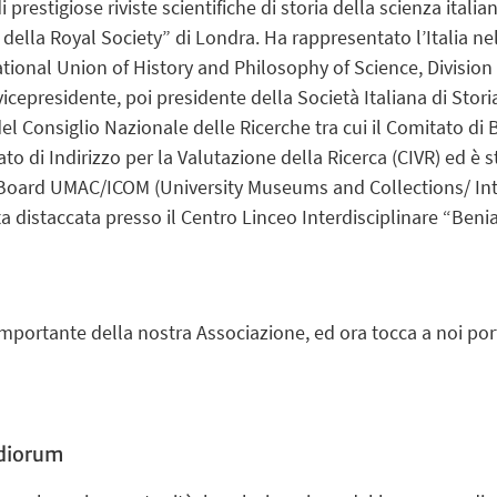
i prestigiose riviste scientifiche di storia della scienza itali
ella Royal Society” di Londra. Ha rappresentato l’Italia ne
ional Union of History and Philosophy of Science, Division o
 vicepresidente, poi presidente della Società Italiana di Sto
el Consiglio Nazionale delle Ricerche tra cui il Comitato di 
to di Indirizzo per la Valutazione della Ricerca (CIVR) ed è
l Board UMAC/ICOM (University Museums and Collections/ In
ata distaccata presso il Centro Linceo Interdisciplinare “Be
importante della nostra Associazione, ed ora tocca a noi port
udiorum