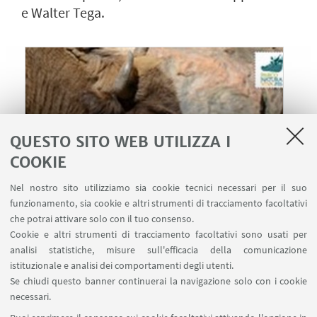
e Walter Tega.
QUESTO SITO WEB UTILIZZA I
COOKIE
Nel nostro sito utilizziamo sia cookie tecnici necessari per il suo
funzionamento, sia cookie e altri strumenti di tracciamento facoltativi
che potrai attivare solo con il tuo consenso.
Cookie e altri strumenti di tracciamento facoltativi sono usati per
22
GENNAIO
2026
dalle 16:00 alle 18:00
DATA:
analisi statistiche, misure sull'efficacia della comunicazione
Accademia delle Scienze dell’Istituto di
LUOGO:
istituzionale e analisi dei comportamenti degli utenti.
Bologna - Sala Ulisse, Via Zamboni 31, Bologna
Se chiudi questo banner continuerai la navigazione solo con i cookie
necessari.