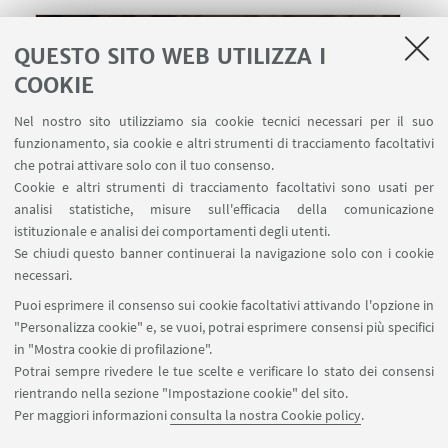
QUESTO SITO WEB UTILIZZA I
COOKIE
Nel nostro sito utilizziamo sia cookie tecnici necessari per il suo
funzionamento, sia cookie e altri strumenti di tracciamento facoltativi
che potrai attivare solo con il tuo consenso.
Cookie e altri strumenti di tracciamento facoltativi sono usati per
analisi statistiche, misure sull'efficacia della comunicazione
istituzionale e analisi dei comportamenti degli utenti.
Se chiudi questo banner continuerai la navigazione solo con i cookie
necessari.
12
MAGGIO
2020
dalle 21:10 alle 23:00
DATA:
Puoi esprimere il consenso sui cookie facoltativi attivando l'opzione in
"Italiani", Rai Storia
LUOGO:
"Personalizza cookie" e, se vuoi, potrai esprimere consensi più specifici
in "Mostra cookie di profilazione".
Potrai sempre rivedere le tue scelte e verificare lo stato dei consensi
rientrando nella sezione "Impostazione cookie" del sito.
IN EVIDENZA
Per maggiori informazioni
consulta la nostra Cookie policy
.
Link per visualizzare il docufilm