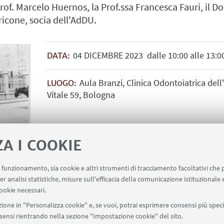
of. Marcelo Huernos, la Prof.ssa Francesca Fauri, il Do
rricone, socia dell'AdDU.
04
DICEMBRE
2023
dalle 10:00 alle 13:0
DATA:
Aula Branzi, Clinica Odontoiatrica dell
LUOGO:
Vitale 59, Bologna
ZA I COOKIE
uo funzionamento, sia cookie e altri strumenti di tracciamento facoltativi che 
er analisi statistiche, misure sull'efficacia della comunicazione istituzionale
ookie necessari.
[ .pdf 370Kb ]
ione in "Personalizza cookie" e, se vuoi, potrai esprimere consensi più specif
onsensi rientrando nella sezione "Impostazione cookie" del sito.