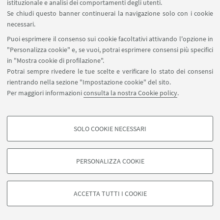
istituzionale e analisi dei comportamenti degli utenti.
Se chiudi questo banner continuerai la navigazione solo con i cookie
necessari.
Puoi esprimere il consenso sui cookie facoltativi attivando l'opzione in
"Personalizza cookie" e, se vuoi, potrai esprimere consensi più specifici
in "Mostra cookie di profilazione".
Articolo di Giulia Napolitano su Incronac@ del 13
Potrai sempre rivedere le tue scelte e verificare lo stato dei consensi
maggio 2021, disponibile al link
rientrando nella sezione "Impostazione cookie" del sito.
https://incronaca.unibo.it/archivio/2021/05/13/rett
Per maggiori informazioni
consulta la nostra Cookie policy
.
orato-confronto-a-colpi-di-fioretto
SOLO COOKIE NECESSARI
COOKIE DI PROFILAZIONE - FACOLTATIVI
Si tratta di cookie utilizzati per analizzare le caratteristiche della navigazione
PERSONALIZZA COOKIE
degli utenti, creare profili in base al loro comportamento sul sito, per analisi
di marketing.
©Copyright 2026 - ALMA MATER STUDIORUM - Università di
Mostra cookie di profilazione
Bologna - Via Zamboni, 33 - 40126 Bologna - PI: 01131710376 -
ACCETTA TUTTI I COOKIE
CF: 80007010376 -
Privacy
-
Note legali
-
Impostazioni Cookie
Google/Youtube Video