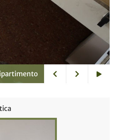
 Dipartimento
Play
tica