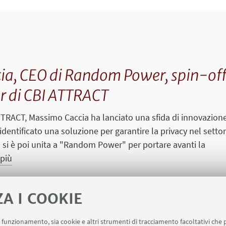
a, CEO di Random Power, spin-of
er di CBI ATTRACT
TRACT, Massimo Caccia ha lanciato una sfida di innovazion
identificato una soluzione per garantire la privacy nel setto
m si è poi unita a "Random Power" per portare avanti la
 più
ZA I COOKIE
Previous
Next
uo funzionamento, sia cookie e altri strumenti di tracciamento facoltativi che 