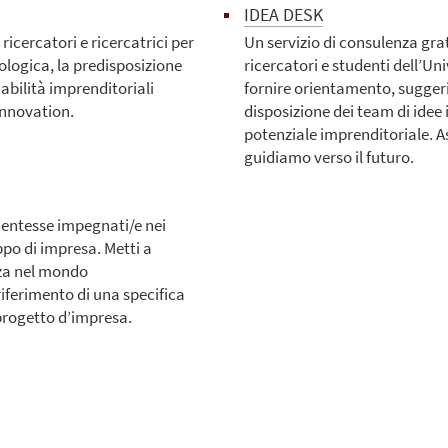
IDEA DESK
ricercatori e ricercatrici per
Un servizio di consulenza grat
cologica, la predisposizione
ricercatori e studenti dell’Un
 abilità imprenditoriali
fornire orientamento, suggeri
Innovation.
disposizione dei team di idee
potenziale imprenditoriale. As
guidiamo verso il futuro.
udentesse impegnati/e nei
ppo di impresa. Metti a
nza nel mondo
riferimento di una specifica
l progetto d’impresa.