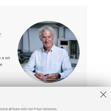
f
e a un
re
potrai attivare solo con il tuo consenso.