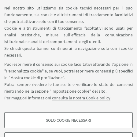
17
APRILE
2026
Nel nostro sito utilizziamo sia cookie tecnici necessari per il suo
funzionamento, sia cookie e altri strumenti di tracciamento facoltativi
Achille Marozzo e la tradizione della scherma
che potrai attivare solo con il tuo consenso.
bolognese del XVI secolo, tra teoria e
Cookie e altri strumenti di tracciamento facoltativi sono usati per
rappresentazione pratica, ore 17.30
analisi statistiche, misure sull'efficacia della comunicazione
Auditorium Salaborsa, Piazza del Nettuno 3,
istituzionale e analisi dei comportamenti degli utenti.
Bologna
Se chiudi questo banner continuerai la navigazione solo con i cookie
necessari.
Rievocazione storica.
Puoi esprimere il consenso sui cookie facoltativi attivando l'opzione in
"Personalizza cookie" e, se vuoi, potrai esprimere consensi più specifici
in "Mostra cookie di profilazione".
Potrai sempre rivedere le tue scelte e verificare lo stato dei consensi
1
2
3
4
6
5
rientrando nella sezione "Impostazione cookie" del sito.
Per maggiori informazioni
consulta la nostra Cookie policy
.
«
Precedenti
7
8
71
...
12
elementi
Successivi
SOLO COOKIE NECESSARI
12
COOKIE DI PROFILAZIONE - FACOLTATIVI
elementi