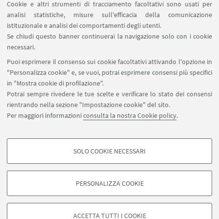
Cookie e altri strumenti di tracciamento facoltativi sono usati per
analisi statistiche, misure sull'efficacia della comunicazione
istituzionale e analisi dei comportamenti degli utenti.
Se chiudi questo banner continuerai la navigazione solo con i cookie
Con la partecipazione di Elena Lamberti e Marco
necessari.
Guidi. Introduce e modera Martin Stiglio. Letture di
Puoi esprimere il consenso sui cookie facoltativi attivando l'opzione in
Donatella Allegro.
"Personalizza cookie" e, se vuoi, potrai esprimere consensi più specifici
in "Mostra cookie di profilazione".
Potrai sempre rivedere le tue scelte e verificare lo stato dei consensi
rientrando nella sezione "Impostazione cookie" del sito.
IN EVIDENZA
Per maggiori informazioni
consulta la nostra Cookie policy
.
La locandina dell'evento
[ .pdf 260Kb ]
SOLO COOKIE NECESSARI
COOKIE DI PROFILAZIONE - FACOLTATIVI
Si tratta di cookie utilizzati per analizzare le caratteristiche della navigazione
PERSONALIZZA COOKIE
degli utenti, creare profili in base al loro comportamento sul sito, per analisi
di marketing.
©Copyright 2026 - ALMA MATER STUDIORUM - Università di
Mostra cookie di profilazione
Bologna - Via Zamboni, 33 - 40126 Bologna - PI: 01131710376 -
ACCETTA TUTTI I COOKIE