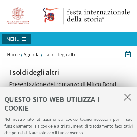
MENU
Home
/
Agenda
/
I soldi degli altri
I soldi degli altri
Presentazione del romanzo di Mirco Dondi
(Vallecchi, 2023).
QUESTO SITO WEB UTILIZZA I
COOKIE
13
DICEMBRE
2023
dalle 17:00 alle 18:45
DATA:
Cappella Farnese, Palazzo D'Accursio,
Nel nostro sito utilizziamo sia cookie tecnici necessari per il suo
LUOGO:
funzionamento, sia cookie e altri strumenti di tracciamento facoltativi
Piazza Maggiore 6, Bologna
che potrai attivare solo con il tuo consenso.