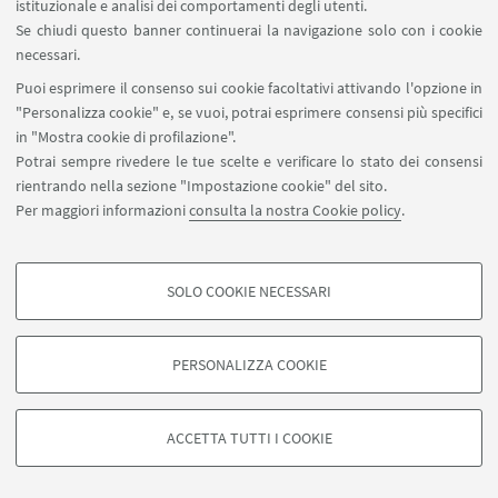
istituzionale e analisi dei comportamenti degli utenti.
Voghiera (FE)
Se chiudi questo banner continuerai la navigazione solo con i cookie
necessari.
Puoi esprimere il consenso sui cookie facoltativi attivando l'opzione in
"Personalizza cookie" e, se vuoi, potrai esprimere consensi più specifici
in "Mostra cookie di profilazione".
Potrai sempre rivedere le tue scelte e verificare lo stato dei consensi
rientrando nella sezione "Impostazione cookie" del sito.
Per maggiori informazioni
consulta la nostra Cookie policy
.
SOLO COOKIE NECESSARI
COOKIE DI PROFILAZIONE - FACOLTATIVI
Si tratta di cookie utilizzati per analizzare le caratteristiche della navigazione
PERSONALIZZA COOKIE
degli utenti, creare profili in base al loro comportamento sul sito, per analisi
di marketing.
©Copyright 2026 - ALMA MATER STUDIORUM - Università di
Mostra cookie di profilazione
Bologna - Via Zamboni, 33 - 40126 Bologna - PI: 01131710376 -
ACCETTA TUTTI I COOKIE
CF: 80007010376 -
Privacy
-
Note legali
-
Impostazioni Cookie
Google/Youtube Video