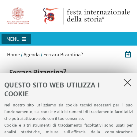
MENU
Home
/
Agenda
/
Ferrara Bizantina?
Ferrara Bizantina?
Conferenza di Sauro Gelichi. A cura di: Museo
QUESTO SITO WEB UTILIZZA I
Civico di Belriguardo, in collaborazione con
COOKIE
l’amministrazione comunale di Voghiera ed
Nel nostro sito utilizziamo sia cookie tecnici necessari per il suo
Historia Valorizzazione Beni Culturali.
funzionamento, sia cookie e altri strumenti di tracciamento facoltativi
che potrai attivare solo con il tuo consenso.
16
MARZO
2025
dalle 16:00 alle 18:00
Cookie e altri strumenti di tracciamento facoltativi sono usati per
DATA:
analisi statistiche, misure sull'efficacia della comunicazione
Museo civico di Belriguardo, SP29, 274,
LUOGO: