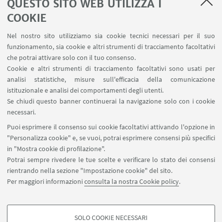
Castello Estense, Montecchio Emilia (RE)
QUESTO SITO WEB UTILIZZA I
LUOGO:
COOKIE
Nel nostro sito utilizziamo sia cookie tecnici necessari per il suo
Marina Coli recita e canta brani del celebre dramma
funzionamento, sia cookie e altri strumenti di tracciamento facoltativi
di Garcia Lorca. Il poema, scritto nel 1935, è una
che potrai attivare solo con il tuo consenso.
denuncia della condizione femminile esistente
Cookie e altri strumenti di tracciamento facoltativi sono usati per
all’epoca in Spagna.
analisi statistiche, misure sull'efficacia della comunicazione
istituzionale e analisi dei comportamenti degli utenti.
A cura di:
Università Popolare “La Sorgiva” di
Se chiudi questo banner continuerai la navigazione solo con i cookie
Montecchio Emilia.
necessari.
Puoi esprimere il consenso sui cookie facoltativi attivando l'opzione in
"Personalizza cookie" e, se vuoi, potrai esprimere consensi più specifici
in "Mostra cookie di profilazione".
Potrai sempre rivedere le tue scelte e verificare lo stato dei consensi
rientrando nella sezione "Impostazione cookie" del sito.
IN EVIDENZA
Per maggiori informazioni
consulta la nostra Cookie policy
.
La locandina dell'evento
[ .pdf 473Kb ]
SOLO COOKIE NECESSARI