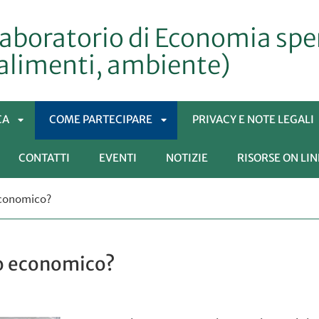
aboratorio di Economia spe
 alimenti, ambiente)
CA
COME PARTECIPARE
PRIVACY E NOTE LEGALI
CONTATTI
EVENTI
NOTIZIE
RISORSE ON LIN
APRI
APRI
RI
SOTTOMENÙ
SOTTOMENÙ
economico?
OTTOMENÙ
o economico?