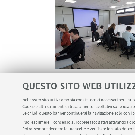
QUESTO SITO WEB UTILIZ
Nel nostro sito utilizziamo sia cookie tecnici necessari per il s
Cookie e altri strumenti di tracciamento facoltativi sono usati p
Se chiudi questo banner continuerai la navigazione solo con i c
Puoi esprimere il consenso sui cookie facoltativi attivando l'opz
Viale Giuseppe Fanin 50 - 40127 Bologna (IT) -
Potrai sempre rivedere le tue scelte e verificare lo stato dei c
distal.farelab@unibo.it