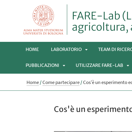
FARE-Lab (L
agricoltura,
HOME
LABORATORIO
TEAM DI RICER
PUBBLICAZIONI
UTILIZZARE FARE-LAB
APRI
APRI
SOTTOMENÙ
AP
Home
/
Come partecipare
/
Cos'è un esperimento 
SOTTOMENÙ
S
Cos'è un esperiment