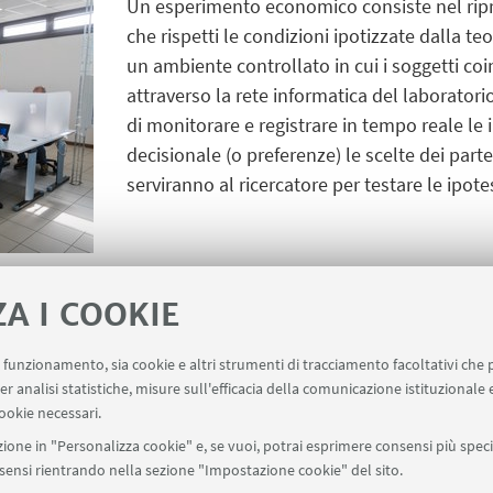
Un esperimento economico consiste nel ripro
che rispetti le condizioni ipotizzate dalla te
un ambiente controllato in cui i soggetti coi
attraverso la rete informatica del laboratori
di monitorare e registrare in tempo reale le 
decisionale (o preferenze) le scelte dei part
serviranno al ricercatore per testare le ipotes
ZA I COOKIE
uo funzionamento, sia cookie e altri strumenti di tracciamento facoltativi che 
er analisi statistiche, misure sull'efficacia della comunicazione istituzionale
ookie necessari.
ione in "Personalizza cookie" e, se vuoi, potrai esprimere consensi più specif
 Secondo piano
+39 0512096108
onsensi rientrando nella sezione "Impostazione cookie" del sito.