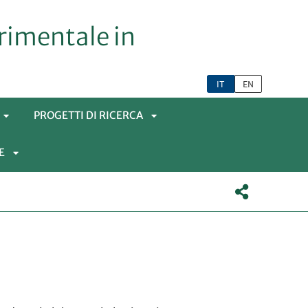
rimentale in
IT
EN
PROGETTI DI RICERCA
E
APRI
APRI
SOTTOMENÙ
APRI
SOTTOMENÙ
SOTTOMENÙ