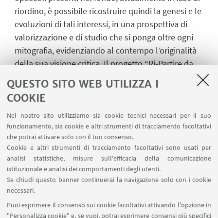
riordino, è possibile ricostruire quindi la genesi e le
evoluzioni di tali interessi, in una prospettiva di
valorizzazione e di studio che si ponga oltre ogni
mitografia, evidenziando al contempo l’originalità
della sua visione critica. Il progetto “Ri-Partire da
Dada” si articola in una serie di attività espositive,
QUESTO SITO WEB UTILIZZA I
seminariali, spettacolari e scientifiche lungo tutto
COOKIE
l’anno accademico 2024-25. Il seminario, che
costituisce la seconda tappa del progetto, riunisce
Nel nostro sito utilizziamo sia cookie tecnici necessari per il suo
funzionamento, sia cookie e altri strumenti di tracciamento facoltativi
docenti e studiosi di varie università italiane per
che potrai attivare solo con il tuo consenso.
riflettere sugli aspetti teorici e metodologici
Cookie e altri strumenti di tracciamento facoltativi sono usati per
dell’attività di Francesca Alinovi, fornendo inoltre
analisi statistiche, misure sull'efficacia della comunicazione
analisi dettagliate della monografia su Dada. Il
istituzionale e analisi dei comportamenti degli utenti.
Se chiudi questo banner continuerai la navigazione solo con i cookie
seminario si concluderà con una visita guidata alla
necessari.
mostra sul Fondo Alinovi presso la Biblioteca
Puoi esprimere il consenso sui cookie facoltativi attivando l'opzione in
Supino.
"Personalizza cookie" e, se vuoi, potrai esprimere consensi più specifici