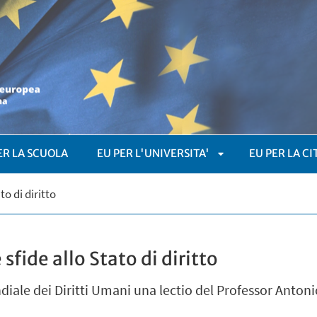
ER LA SCUOLA
EU PER L'UNIVERSITA'
EU PER LA C
APRI
to di diritto
SOTTOMENÙ
sfide allo Stato di diritto
iale dei Diritti Umani una lectio del Professor Antonio