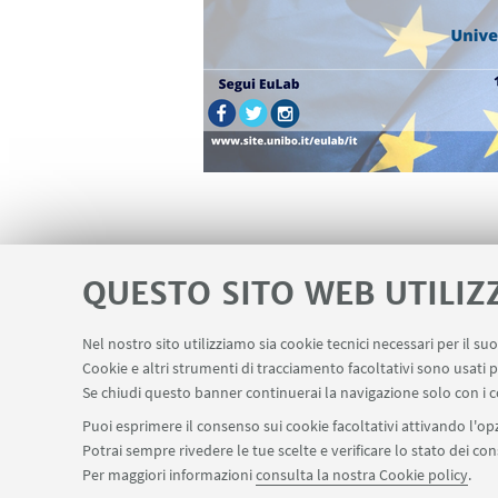
MATERIALI UTILI
QUESTO SITO WEB UTILIZ
La locandina
[ .png 1852Kb
Nel nostro sito utilizziamo sia cookie tecnici necessari per il s
Cookie e altri strumenti di tracciamento facoltativi sono usati p
Se chiudi questo banner continuerai la navigazione solo con i c
Puoi esprimere il consenso sui cookie facoltativi attivando l'opz
Potrai sempre rivedere le tue scelte e verificare lo stato dei c
Per maggiori informazioni
consulta la nostra Cookie policy
.