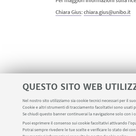
Per maggiori informazioni sulla ric
Chiara Gius
:
chiara.gius@unibo.it
QUESTO SITO WEB UTILIZ
Nel nostro sito utilizziamo sia cookie tecnici necessari per il s
Cookie e altri strumenti di tracciamento facoltativi sono usati p
Se chiudi questo banner continuerai la navigazione solo con i c
Puoi esprimere il consenso sui cookie facoltativi attivando l'opz
Potrai sempre rivedere le tue scelte e verificare lo stato dei c
Dipartimento Scienze P