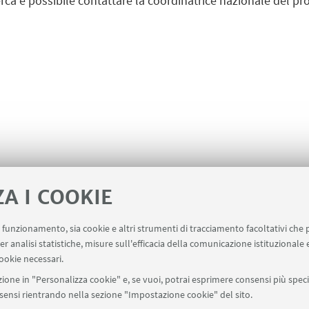
erca è possibile contattare la coordinatrice nazionale del p
ZA I COOKIE
uo funzionamento, sia cookie e altri strumenti di tracciamento facoltativi che 
er analisi statistiche, misure sull'efficacia della comunicazione istituzionale
ookie necessari.
ione in "Personalizza cookie" e, se vuoi, potrai esprimere consensi più specif
onsensi rientrando nella sezione "Impostazione cookie" del sito.
olitiche e Sociali - Strada Maggiore, 45 - 40125 Bologna BO