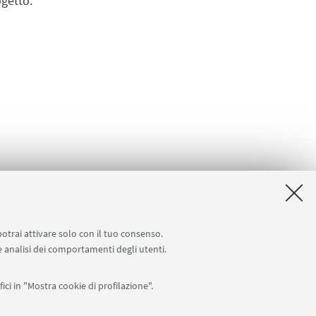
rogetto:
potrai attivare solo con il tuo consenso.
 e analisi dei comportamenti degli utenti.
ici in "Mostra cookie di profilazione".
chiara.gius@unibo.it