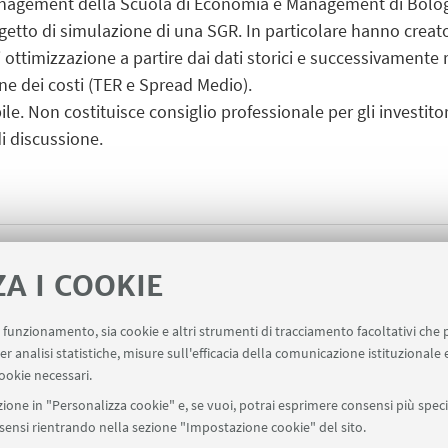
anagement della Scuola di Economia e Management di Bologn
getto di simulazione di una SGR. In particolare hanno creato
ottimizzazione a partire dai dati storici e successivamente 
ne dei costi (TER e Spread Medio).
cabile. Non costituisce consiglio professionale per gli investit
i discussione.
f 2009Kb ]
ZA I COOKIE
uo funzionamento, sia cookie e altri strumenti di tracciamento facoltativi che 
er analisi statistiche, misure sull'efficacia della comunicazione istituzionale
ookie necessari.
ione in "Personalizza cookie" e, se vuoi, potrai esprimere consensi più specif
onsensi rientrando nella sezione "Impostazione cookie" del sito.