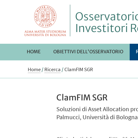
Osservatorio
Investitori R
HOME
OBIETTIVI DELL'OSSERVATORIO
Home
/
Ricerca
/
ClamFIM SGR
ClamFIM SGR
Soluzioni di Asset Allocation pr
Palmucci, Università di Bologna