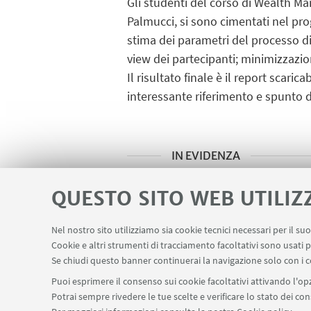
Gli studenti del corso di Wealth M
Palmucci, si sono cimentati nel pro
stima dei parametri del processo di 
view dei partecipanti; minimizzazio
Il risultato finale è il report scari
interessante riferimento e spunto d
IN EVIDENZA
Report ClamFIM SGR
[ .pd
QUESTO SITO WEB UTILIZ
Nel nostro sito utilizziamo sia cookie tecnici necessari per il s
Cookie e altri strumenti di tracciamento facoltativi sono usati p
Se chiudi questo banner continuerai la navigazione solo con i c
Puoi esprimere il consenso sui cookie facoltativi attivando l'opz
Potrai sempre rivedere le tue scelte e verificare lo stato dei c