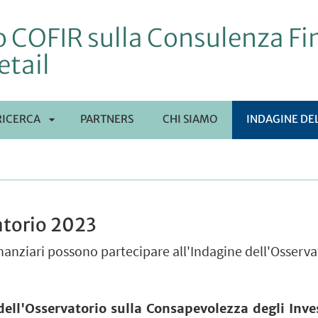
 COFIR sulla Consulenza Fin
etail
RICERCA
PARTNERS
CHI SIAMO
INDAGINE DE
APRI
SOTTOMENÙ
atorio 2023
inanziari possono partecipare all'Indagine dell'Osserv
ell'Osservatorio sulla Consapevolezza degli Invest