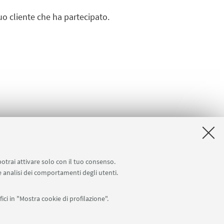
uo cliente che ha partecipato.
potrai attivare solo con il tuo consenso.
.pdf 181Kb ]
 e analisi dei comportamenti degli utenti.
ici in "Mostra cookie di profilazione".