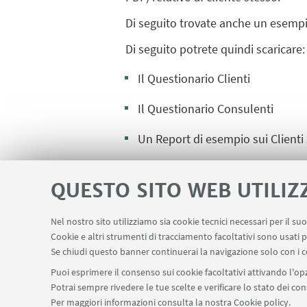
Di seguito trovate anche un esempio
Di seguito potrete quindi scaricare:
Il Questionario Clienti
Il Questionario Consulenti
Un Report di esempio sui Clienti
QUESTO SITO WEB UTILIZ
IN EVIDENZA
Nel nostro sito utilizziamo sia cookie tecnici necessari per il s
Questionario Clienti
[ .pdf
Cookie e altri strumenti di tracciamento facoltativi sono usati p
Se chiudi questo banner continuerai la navigazione solo con i c
Report sul Cliente
[ .pdf 4
Puoi esprimere il consenso sui cookie facoltativi attivando l'opz
Potrai sempre rivedere le tue scelte e verificare lo stato dei c
Per maggiori informazioni
consulta la nostra Cookie policy
.