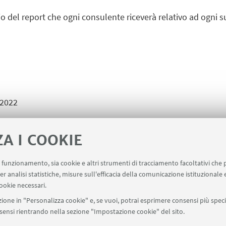
 del report che ogni consulente riceverà relativo ad ogni s
 2022
ZA I COOKIE
uo funzionamento, sia cookie e altri strumenti di tracciamento facoltativi che 
 277Kb ]
Questionario Consulenti
[ 
er analisi statistiche, misure sull'efficacia della comunicazione istituzionale
ookie necessari.
4Kb ]
ione in "Personalizza cookie" e, se vuoi, potrai esprimere consensi più specif
onsensi rientrando nella sezione "Impostazione cookie" del sito.