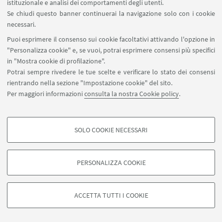
istituzionale e analisi dei comportamenti degli utenti.
Se chiudi questo banner continuerai la navigazione solo con i cookie
necessari.
Puoi esprimere il consenso sui cookie facoltativi attivando l'opzione in
"Personalizza cookie" e, se vuoi, potrai esprimere consensi più specifici
in "Mostra cookie di profilazione".
Potrai sempre rivedere le tue scelte e verificare lo stato dei consensi
rientrando nella sezione "Impostazione cookie" del sito.
Per maggiori informazioni
consulta la nostra Cookie policy
.
SOLO COOKIE NECESSARI
COOKIE DI PROFILAZIONE - FACOLTATIVI
Si tratta di cookie utilizzati per analizzare le caratteristiche della navigazione
PERSONALIZZA COOKIE
degli utenti, creare profili in base al loro comportamento sul sito, per analisi
di marketing.
©Copyright 2026 - ALMA MATER STUDIORUM - Università di
Mostra cookie di profilazione
Bologna - Via Zamboni, 33 - 40126 Bologna - PI: 01131710376 -
ACCETTA TUTTI I COOKIE
CF: 80007010376 -
Privacy
-
Note legali
-
Impostazioni Cookie
Google/Youtube Video