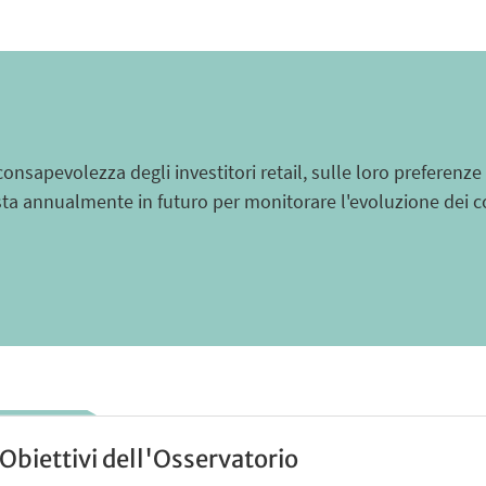
a consapevolezza degli investitori retail, sulle loro preferenze
osta annualmente in futuro per monitorare l'evoluzione dei c
Obiettivi dell'Osservatorio