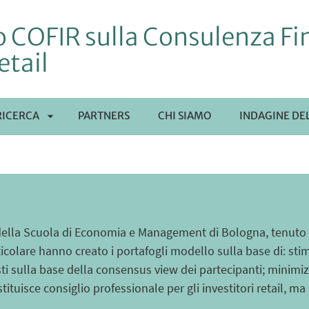
 COFIR sulla Consulenza Fin
etail
RICERCA
PARTNERS
CHI SIAMO
INDAGINE DE
APRI
SOTTOMENÙ
ella Scuola di Economia e Management di Bologna, tenuto da
icolare hanno creato i portafogli modello sulla base di: st
visti sulla base della consensus view dei partecipanti; minimi
costituisce consiglio professionale per gli investitori retail,