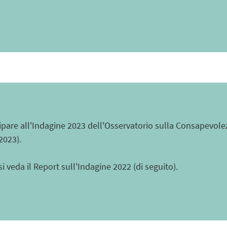
pare all'Indagine 2023 dell'Osservatorio sulla Consapevolezza
2023).
 veda il Report sull'Indagine 2022 (di seguito).