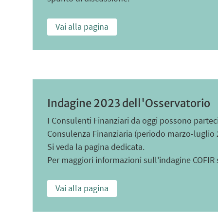
Vai alla pagina
Indagine 2023 dell'Osservatorio
I Consulenti Finanziari da oggi possono parteci
Consulenza Finanziaria (periodo marzo-luglio 
Si veda la pagina dedicata.
Per maggiori informazioni sull'indagine COFIR si
Vai alla pagina