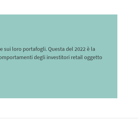
 e sui loro portafogli. Questa del 2022 è la
omportamenti degli investitori retail oggetto