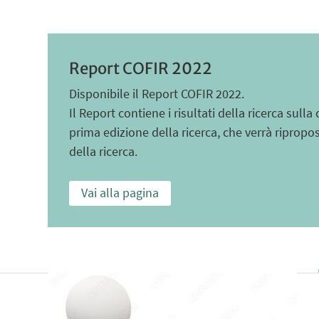
Report COFIR 2022
Disponibile il Report COFIR 2022.
Il Report contiene i risultati della ricerca sull
prima edizione della ricerca, che verrà riprop
della ricerca.
Vai alla pagina