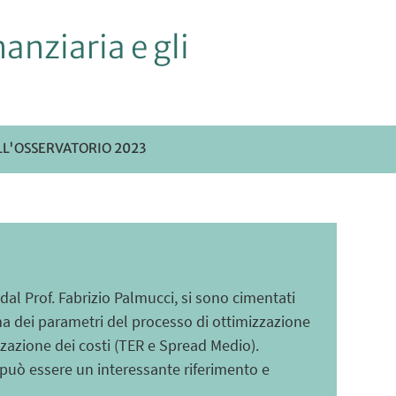
anziaria e gli
LL'OSSERVATORIO 2023
l Prof. Fabrizio Palmucci, si sono cimentati
ima dei parametri del processo di ottimizzazione
zzazione dei costi (TER e Spread Medio).
 ma può essere un interessante riferimento e