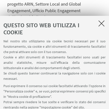
progetto ARIN, Settore Local and Global
Engagement, Ufficio Public Engagement
dell'Università di Bologna.
QUESTO SITO WEB UTILIZZA I
Si ringraziano il Dipartimento di Filologia Classica e
COOKIE
Italianistica dell'Università di Bologna, la Casa
Nel nostro sito utilizziamo sia cookie tecnici necessari per il suo
Circondariale “Rocco d'Amato”, la biblioteca
funzionamento, sia cookie e altri strumenti di tracciamento facoltativi
comunale Sala Borsa e la libreria La Confraternita
che potrai attivare solo con il tuo consenso.
dell'Uva di Bologna.
Cookie e altri strumenti di tracciamento facoltativi sono usati per
analisi statistiche, misure sull'efficacia della comunicazione
Hanno partecipato Rosa Ugolini, i detenuti, i
istituzionale e analisi dei comportamenti degli utenti.
volontari e le volontarie, gli autori e le autrici del
Se chiudi questo banner continuerai la navigazione solo con i cookie
Circolo dei lettori della Dozza.
necessari.
Progetto grafico / artwork a cura di Elena Spinieli.
Puoi esprimere il consenso sui cookie facoltativi attivando l'opzione in
Produzione tecnica e montaggio di Gabriele
"Personalizza cookie" e, se vuoi, potrai esprimere consensi più specifici
Beretta.
in "Mostra cookie di profilazione".
Potrai sempre rivedere le tue scelte e verificare lo stato dei consensi
rientrando nella sezione "Impostazione cookie" del sito.