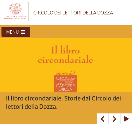
CIRCOLO DEI LETTORI DELLA DOZZA
MENU
Il libro circondariale. Storie dal Circolo dei
Il Circolo
Il Carcere
Il Circolo a Readondante
Incontro di presentazione 2024/2025
Il logo
lettori della Dozza.
Play