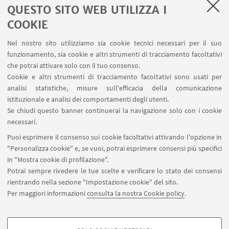
CONTATTI
QUESTO SITO WEB UTILIZZA I
COOKIE
Orto Botanico ed Erbario
Nel nostro sito utilizziamo sia cookie tecnici necessari per il suo
via Irnerio 42, 40126 Bologna
funzionamento, sia cookie e altri strumenti di tracciamento facoltativi
+39 051 2091309
che potrai attivare solo con il tuo consenso.
Cookie e altri strumenti di tracciamento facoltativi sono usati per
Scrivi una mail
analisi statistiche, misure sull'efficacia della comunicazione
Vai al sito
istituzionale e analisi dei comportamenti degli utenti.
Se chiudi questo banner continuerai la navigazione solo con i cookie
necessari.
Puoi esprimere il consenso sui cookie facoltativi attivando l'opzione in
"Personalizza cookie" e, se vuoi, potrai esprimere consensi più specifici
in "Mostra cookie di profilazione".
Potrai sempre rivedere le tue scelte e verificare lo stato dei consensi
aldrovandi500@unibo.it
rientrando nella sezione "Impostazione cookie" del sito.
Per maggiori informazioni
consulta la nostra Cookie policy
.
Credits