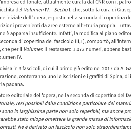
L'impresa editoriale, attualmente curata dal CNR con il patroc
ricchita del
Volumen
IV. -
Sectio
I, che, sotto la cura di Gius
ne iniziale dell'opera,
esposta nella seconda di copertina del
rizioni
provenienti da aree esterne all’Etruria propria. Tutt
ne è apparsa insufficiente. Infatti,
la modifica al piano edit
la seconda di copertina del fascicolo III,1), comportò, all'int
 che per il
Volumen
II restassero 1.073 numeri, appena baste
Volumen IV.
ivisa in 3 fascicoli, di cui il primo già edito nel 2017 da A. Ga
orazione, conterranno uno le iscrizioni e i graffiti di Spina, d
ria padana.
ore editoriale dell'opera, nella seconda di copertina del fasci
toriale, resi possibili dalla condizione particolare del mater
cate sono in larghissima parte non solo reperibili, ma anche
pr
arebbe stato miope omettere la grande massa di informazio
contesti. Ne è derivato un fascicolo non solo straordinaria