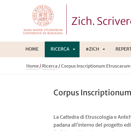
Zich. Scrive
HOME
RICERCA
#ZICH
REPERT
APRI
APRI
Home
/
Ricerca
/
Corpus Inscriptionum Etruscarum -
SOTTOMENÙ
SOTTOMENÙ
Corpus Inscriptionum
La Cattedra di Etruscologia e Antich
padana all'interno del progetto edi