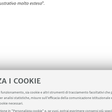
ustrativo molto esteso
".
ZA I COOKIE
uo funzionamento, sia cookie e altri strumenti di tracciamento facoltativi che 
er analisi statistiche, misure sull'efficacia della comunicazione istituzionale
ookie necessari.
ione in "Personalizza cookie" e, se vuoi, potrai esprimere consensi più specif