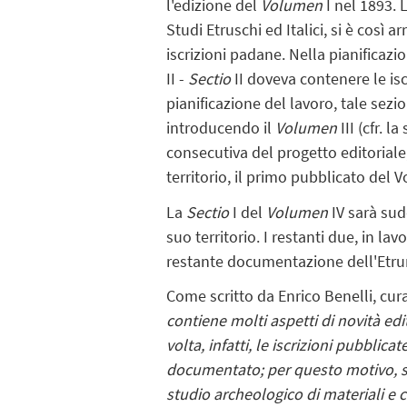
l'edizione del
Volumen
I nel 1893. 
Studi Etruschi ed Italici, si è così ar
iscrizioni padane. Nella pianificazio
II -
Sectio
II doveva contenere le isc
pianificazione del lavoro, tale sezio
introducendo il
Volumen
III (cfr. 
consecutiva del progetto editoriale,
territorio, il primo pubblicato del 
La
Sectio
I del
Volumen
IV sarà sudd
suo territorio. I restanti due, in lav
restante documentazione dell'Etru
Come scritto da Enrico Benelli, curat
contiene molti aspetti di novità edi
volta, infatti, le iscrizioni pubbli
documentato; per questo motivo, s
studio archeologico di materiali e 