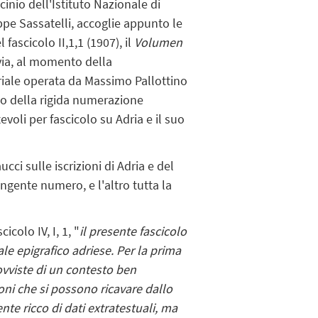
inio dell'Istituto Nazionale di
eppe Sassatelli, accoglie appunto le
 fascicolo II,1,1 (1907),
il
Volumen
avia, al momento della
oriale operata da Massimo Pallottino
erno della rigida numerazione
voli per fascicolo su Adria e il suo
ucci sulle iscrizioni di Adria e del
i ingente numero, e l'altro tutta la
colo IV, I, 1, "
i
l presente fascicolo
iale
epigrafico adriese. Per la prima
ovviste di un contesto ben
ni che si possono ricavare dallo
mente
ricco di dati extratestuali, ma