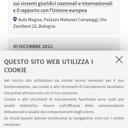
sui sistemi giuridici nazionali e internazionali
e il rapporto con l’Unione europea
Aula Magna, Palazzo Malvezzi Campeggi, Via
Zamboni 22, Bologna
01
DICEMBRE
2022
BOLOGNA - CONVEGNO
QUESTO SITO WEB UTILIZZA I
Software Heritage: la memoria del nostro
COOKIE
patrimonio
Sala Ulisse, Accademia delle Scienze dell'Istituto
Nel nostro sito utilizziamo sia cookie tecnici necessari per il suo
di Bologna, Via Zamboni 31
funzionamento, sia cookie e altri strumenti di tracciamento facoltativi
che potrai attivare solo con il tuo consenso.
Cookie e altri strumenti di tracciamento facoltativi sono usati per
analisi statistiche, misure sull'efficacia della comunicazione
01
DICEMBRE
2022
istituzionale e analisi dei comportamenti degli utenti.
BOLOGNA - CONVEGNO
Se chiudi questo banner continuerai la navigazione solo con i cookie
UNESCO e la questione del Management:
necessari.