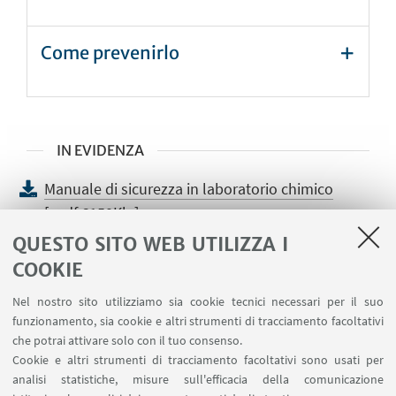
Come prevenirlo
IN EVIDENZA
Manuale di sicurezza in laboratorio chimico
[ .pdf 6150Kb ]
QUESTO SITO WEB UTILIZZA I
Guida ai Dispositivi di Protezione Individuale
COOKIE
- DPI
[ .pdf 898Kb ]
Nel nostro sito utilizziamo sia cookie tecnici necessari per il suo
funzionamento, sia cookie e altri strumenti di tracciamento facoltativi
che potrai attivare solo con il tuo consenso.
Cookie e altri strumenti di tracciamento facoltativi sono usati per
MODULI E PROCEDURE (AREA RISERVATA)
analisi statistiche, misure sull'efficacia della comunicazione