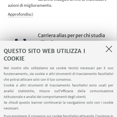
azioni di miglioramento.
Approfondisci
Carriera alias per per chi studia
all’Unibo
Come richiedere l’attivazione di una
QUESTO SITO WEB UTILIZZA I
carriera alias, cioè la sostituzione del
COOKIE
proprio nome anagrafico con un nome "di elezione".
Nel nostro sito utilizziamo sia cookie tecnici necessari per il suo
Approfondisci
funzionamento, sia cookie e altri strumenti di tracciamento facoltativi
che potrai attivare solo con il tuo consenso.
Cookie e altri strumenti di tracciamento facoltativi sono usati per
analisi statistiche, misure sull'efficacia della comunicazione
Equità, diversità e inclusione in
istituzionale e analisi dei comportamenti degli utenti.
Ateneo
Se chiudi questo banner continuerai la navigazione solo con i cookie
Incrementare le opportunità,
necessari.
valorizzare la diversità, diffondere la
Puoi esprimere il consenso sui cookie facoltativi attivando l'opzione in