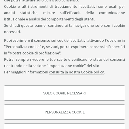
che potrai attivare solo con il tuo consenso.
Marcella Terrusi
Cookie e altri strumenti di tracciamento facoltativi sono usati per
Ricercatrice presso il Dipartimento
analisi statistiche, misure sull'efficacia della comunicazione
istituzionale e analisi dei comportamenti degli utenti.
di Scienze per la Qualità della Vita,
Se chiudi questo banner continuerai la navigazione solo con i cookie
Università di Bologna
necessari.
Scrivi una mail
Puoi esprimere il consenso sui cookie facoltativi attivando l'opzione in
Vai al sito
"Personalizza cookie" e, se vuoi, potrai esprimere consensi più specifici
in "Mostra cookie di profilazione".
Potrai sempre rivedere le tue scelte e verificare lo stato dei consensi
rientrando nella sezione "Impostazione cookie" del sito.
Per maggiori informazioni
consulta la nostra Cookie policy
.
SOLO COOKIE NECESSARI
Contattaci
COOKIE DI PROFILAZIONE - FACOLTATIVI
Si tratta di cookie utilizzati per analizzare le caratteristiche della navigazione
PERSONALIZZA COOKIE
degli utenti, creare profili in base al loro comportamento sul sito, per analisi
di marketing.
©Copyright 2026 - ALMA MATER STUDIORUM - Università di
Mostra cookie di profilazione
Bologna - Via Zamboni, 33 - 40126 Bologna - PI: 01131710376 -