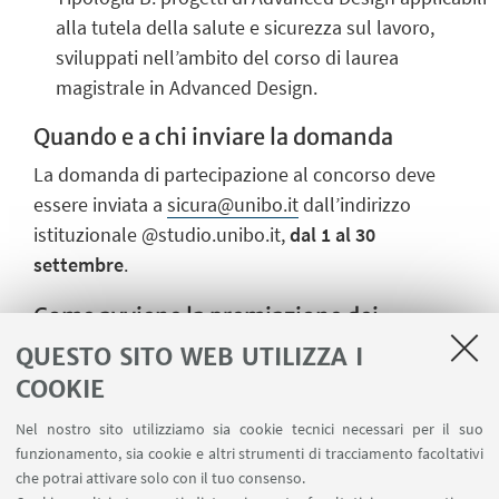
alla tutela della salute e sicurezza sul lavoro,
sviluppati nell’ambito del corso di laurea
magistrale in Advanced Design.
Quando e a chi inviare la domanda
La domanda di partecipazione al concorso deve
essere inviata a
sicura@unibo.it
dall’indirizzo
istituzionale @studio.unibo.it,
dal 1 al 30
settembre
.
Come avviene la premiazione dei
progetti
QUESTO SITO WEB UTILIZZA I
La Commissione giudicatrice sceglierà i migliori 10
COOKIE
prodotti che verranno presentati in una giornata di
Nel nostro sito utilizziamo sia cookie tecnici necessari per il suo
“
Sìcura-settimana della sicurezza
” nel periodo 21-
funzionamento, sia cookie e altri strumenti di tracciamento facoltativi
25 ottobre. I premi, di
1.500
euro ciascuno, saranno
che potrai attivare solo con il tuo consenso.