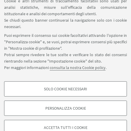
Cookie e altri strumenti di tracciamento facoltativi sono usati per
assegnati ai primi due prodotti, uno di tipologia A e
analisi statistiche, misure sull'efficacia della comunicazione
uno di tipologia B.
istituzionale e analisi dei comportamenti degli utenti.
Se chiudi questo banner continuerai la navigazione solo con i cookie
necessari.
COME PARTECIPARE
Puoi esprimere il consenso sui cookie facoltativi attivando l'opzione in
"Personalizza cookie" e, se vuoi, potrai esprimere consensi più specifici
Consulta il bando
in "Mostra cookie di profilazione".
Potrai sempre rivedere le tue scelte e verificare lo stato dei consensi
rientrando nella sezione "Impostazione cookie" del sito.
Per maggiori informazioni
consulta la nostra Cookie policy
.
SOLO COOKIE NECESSARI
Contattaci
COOKIE DI PROFILAZIONE - FACOLTATIVI
Si tratta di cookie utilizzati per analizzare le caratteristiche della navigazione
PERSONALIZZA COOKIE
degli utenti, creare profili in base al loro comportamento sul sito, per analisi
di marketing.
©Copyright 2026 - ALMA MATER STUDIORUM - Università di
Mostra cookie di profilazione
Bologna - Via Zamboni, 33 - 40126 Bologna - PI: 01131710376 -
ACCETTA TUTTI I COOKIE
CF: 80007010376 -
Privacy
-
Note legali
-
Impostazioni Cookie