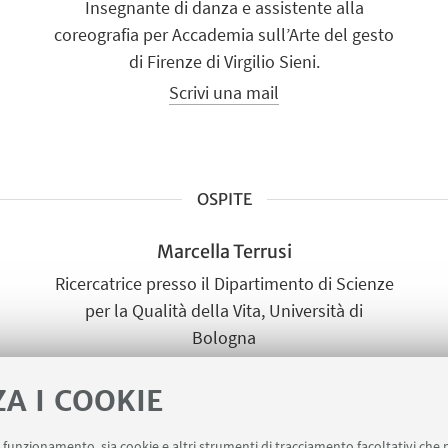
Insegnante di danza e assistente alla
coreografia per Accademia sull’Arte del gesto
di Firenze di Virgilio Sieni.
Scrivi una mail
OSPITE
Marcella Terrusi
Ricercatrice presso il Dipartimento di Scienze
per la Qualità della Vita, Università di
Bologna
Scrivi una mail
ZA I COOKIE
Vai al sito
uo funzionamento, sia cookie e altri strumenti di tracciamento facoltativi che 