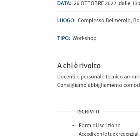
26
OTTOBRE
2022
dalle 13:0
DATA:
Complesso Belmerolo, Bol
LUOGO:
Workshop
TIPO:
A chi è rivolto
Docenti e personale tecnico ammini
Consigliamo abbigliamento comodo 
ISCRIVITI
Form di iscrizione
Accedi con le tue credenziali 