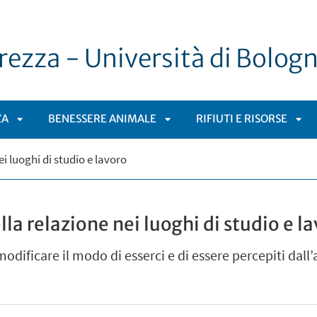
urezza - Università di Bolog
ZA
BENESSERE ANIMALE
RIFIUTI E RISORSE
APRI
APRI
APR
ei luoghi di studio e lavoro
SOTTOMENÙ
SOTTOMENÙ
SO
lla relazione nei luoghi di studio e l
dificare il modo di esserci e di essere percepiti dall’a