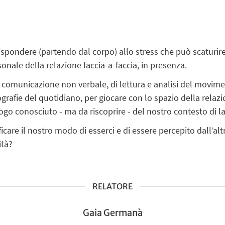
spondere (partendo dal corpo) allo stress che può scaturire n
nale della relazione faccia-a-faccia, in presenza.
i
comunicazione non verbale
, di lettura e analisi del movim
ografie del quotidiano, per giocare con lo spazio della rela
go conosciuto - ma da riscoprire - del nostro contesto di la
re il nostro modo di esserci e di essere percepito dall’altro
ità?
RELATORE
Gaia Germanà