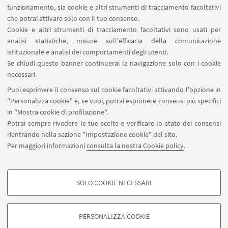
messe a punto a livello nazionale, regionale e
funzionamento, sia cookie e altri strumenti di tracciamento facoltativi
che potrai attivare solo con il tuo consenso.
locale per incrementare l’aderenza terapeutica
Cookie e altri strumenti di tracciamento facoltativi sono usati per
negli anziani. Le informazioni raccolte aiuteranno
analisi statistiche, misure sull'efficacia della comunicazione
nello sviluppo di una strategia sostenibile,
istituzionale e analisi dei comportamenti degli utenti.
riproducibile ed efficace per favorire e migliorare
Se chiudi questo banner continuerai la navigazione solo con i cookie
necessari.
l’aderenza.
Puoi esprimere il consenso sui cookie facoltativi attivando l'opzione in
"Personalizza cookie" e, se vuoi, potrai esprimere consensi più specifici
in "Mostra cookie di profilazione".
Progetto finanziato dall'Unione
Potrai sempre rivedere le tue scelte e verificare lo stato dei consensi
rientrando nella sezione "Impostazione cookie" del sito.
Europea - Next Generation EU
Per maggiori informazioni
consulta la nostra Cookie policy
.
(PRIN - Call 2022 Prot.
20227C2YLA)
SOLO COOKIE NECESSARI
COOKIE DI PROFILAZIONE - FACOLTATIVI
Si tratta di cookie utilizzati per analizzare le caratteristiche della navigazione
PERSONALIZZA COOKIE
degli utenti, creare profili in base al loro comportamento sul sito, per analisi