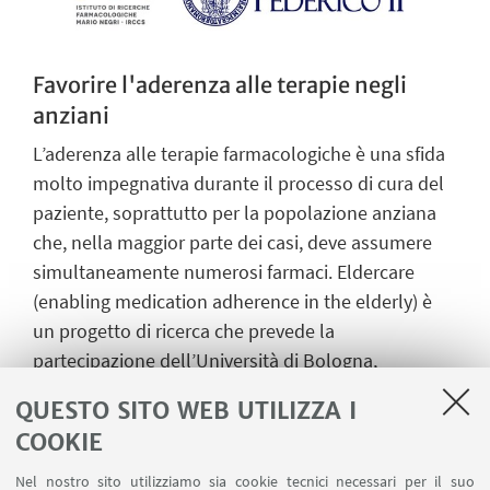
Favorire l'aderenza alle terapie negli
anziani
L’aderenza alle terapie farmacologiche è una sfida
molto impegnativa durante il processo di cura del
paziente, soprattutto per la popolazione anziana
che, nella maggior parte dei casi, deve assumere
simultaneamente numerosi farmaci. Eldercare
(enabling medication adherence in the elderly) è
un progetto di ricerca che prevede la
partecipazione dell’Università di Bologna,
dell’Università di Milano, dell’Università di Napoli
QUESTO SITO WEB UTILIZZA I
Federico II e dell’Istituto di ricerche farmacologiche
COOKIE
Mario Negri, e si prefigge di raccogliere e
documentare tutte le esperienze più rilevanti
Nel nostro sito utilizziamo sia cookie tecnici necessari per il suo