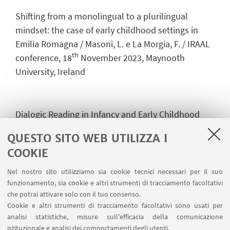
Shifting from a monolingual to a plurilingual
mindset: the case of early childhood settings in
Emilia Romagna /
Masoni, L. e La Morgia, F. /
IRAAL
th
conference, 18
November 2023, Maynooth
University
, Ireland
Dialogic Reading in Infancy and Early Childhood
Education: setting the stage for a preliminary
QUESTO SITO WEB UTILIZZA I
analysis of educational materials in specific EFL
COOKIE
contexts / Vacondio, L. e Masoni, L. / (Innovation in
Language Learning - 15th Edition – Firenze 10-11
Nel nostro sito utilizziamo sia cookie tecnici necessari per il suo
November 2022)
funzionamento, sia cookie e altri strumenti di tracciamento facoltativi
che potrai attivare solo con il tuo consenso.
Cookie e altri strumenti di tracciamento facoltativi sono usati per
analisi statistiche, misure sull'efficacia della comunicazione
"Sentire" l'inglese nella fascia d’età 0-3-6 /
istituzionale e analisi dei comportamenti degli utenti.