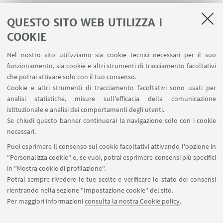
prosecuzione, l’impianto metodologico e i
QUESTO SITO WEB UTILIZZA I
materiali disponibili consentono a
educatori/insegnanti di essere sostanzialmente
COOKIE
autonomi nella preparazione e implementazione,
Nel nostro sito utilizziamo sia cookie tecnici necessari per il suo
anche grazie al lavoro d’equipe, aggiungendo i
funzionamento, sia cookie e altri strumenti di tracciamento facoltativi
contenuti in oggetto all’attività quotidiana.
che potrai attivare solo con il tuo consenso.
Cookie e altri strumenti di tracciamento facoltativi sono usati per
Una maggiore qualificazione e approfondimento
analisi statistiche, misure sull'efficacia della comunicazione
potrà essere effettuata a discrezione dei servizi, dei
istituzionale e analisi dei comportamenti degli utenti.
coordinamenti pedagogici e degli enti gestori,
Se chiudi questo banner continuerai la navigazione solo con i cookie
necessari.
attingendo a due liste ufficiali (reperibili sul sito di
Puoi esprimere il consenso sui cookie facoltativi attivando l'opzione in
progetto "Sentire" l'inglese) e coinvolgendo in
"Personalizza cookie" e, se vuoi, potrai esprimere consensi più specifici
presenza e/o a distanza uno o più professionisti di
in "Mostra cookie di profilazione".
progetto formati con appositi corsi presso
Potrai sempre rivedere le tue scelte e verificare lo stato dei consensi
l’Università di Bologna, ovvero: gli “Ambasciatori di
rientrando nella sezione "Impostazione cookie" del sito.
progetto” e i “Formatori esperti linguistici di
Per maggiori informazioni
consulta la nostra Cookie policy
.
progetto”.