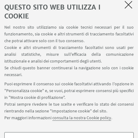
QUESTO SITO WEB UTILIZZA I
partecipare il più possibile a convegni, seminari e
COOKIE
congressi nazionali ed internazionali, facendo in
modo di poter esprimere il proprio parere
Nel nostro sito utilizziamo sia cookie tecnici necessari per il suo
funzionamento, sia cookie e altri strumenti di tracciamento facoltativi
occuparsi della didattica della matematica di tutti i
che potrai attivare solo con il tuo consenso.
livelli scolastici, dalla scuola dell’infanzia
Cookie e altri strumenti di tracciamento facoltativi sono usati per
all’università, fino anche ai livelli post universitari.
analisi statistiche, misure sull'efficacia della comunicazione
istituzionale e analisi dei comportamenti degli utenti.
Del RSDDM fanno parte non solo docenti
Se chiudi questo banner continuerai la navigazione solo con i cookie
necessari.
universitari, ma insegnanti di ogni ordine scolastico
Puoi esprimere il consenso sui cookie facoltativi attivando l'opzione in
interessati alla sperimentazione ed alla
"Personalizza cookie" e, se vuoi, potrai esprimere consensi più specifici
divulgazione nell’ambito della didattica della
in "Mostra cookie di profilazione".
matematica. All’interno del RSDDM vi è un
Potrai sempre rivedere le tue scelte e verificare lo stato dei consensi
sottogruppo chiamato NRD (Nucleo di Ricerca in
rientrando nella sezione "Impostazione cookie" del sito.
Didattica della matematica) di cui fanno parte le
Per maggiori informazioni
consulta la nostra Cookie policy
.
persone che si occupano di ricerca.