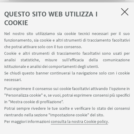
QUESTO SITO WEB UTILIZZA I
16
DICEMBRE
2022
COOKIE
SEMINARI
Inclusione in matematica: riflessioni e
Nel nostro sito utilizziamo sia cookie tecnici necessari per il suo
proposte per una progettazione inclusiva
funzionamento, sia cookie e altri strumenti di tracciamento facoltativi
che potrai attivare solo con il tuo consenso.
Dipartimento di Matematica dell'Università di
Cookie e altri strumenti di tracciamento facoltativi sono usati per
Bologna
analisi statistiche, misure sull'efficacia della comunicazione
Il seminario, tenuto dalla dott.ssa Garzetti
istituzionale e analisi dei comportamenti degli utenti.
dell'Università di Bolzano e rivolto agli studenti dei
Se chiudi questo banner continuerai la navigazione solo con i cookie
corsi di Didattica della Matematica e ai docenti e
necessari.
ricercatori interessati, presenterà un approccio
Puoi esprimere il consenso sui cookie facoltativi attivando l'opzione in
moderno al tema dell'inclusione nell'insegnamento
"Personalizza cookie" e, se vuoi, potrai esprimere consensi più specifici
della matematica nella scuola secondaria.
in "Mostra cookie di profilazione".
Potrai sempre rivedere le tue scelte e verificare lo stato dei consensi
rientrando nella sezione "Impostazione cookie" del sito.
Per maggiori informazioni
consulta la nostra Cookie policy
.
2
1