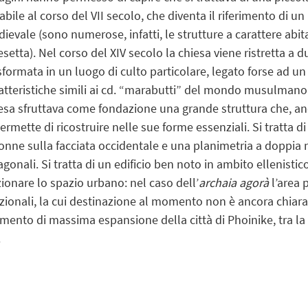
abile al corso del VII secolo, che diventa il riferimento di u
ievale (sono numerose, infatti, le strutture a carattere abit
esetta). Nel corso del XIV secolo la chiesa viene ristretta a
sformata in un luogo di culto particolare, legato forse ad un
atteristiche simili ai cd. “marabutti” del mondo musulmano.
esa sfruttava come fondazione una grande struttura che, an
permette di ricostruire nelle sue forme essenziali. Si tratta 
onne sulla facciata occidentale e una planimetria a doppia n
agonali. Si tratta di un edificio ben noto in ambito ellenistic
zionare lo spazio urbano: nel caso dell’
archaia agorà
l’area 
zionali, la cui destinazione al momento non è ancora chiara.
ento di massima espansione della città di Phoinike, tra la fine
.