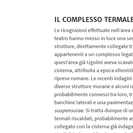
IL COMPLESSO TERMAL
Le ricognizioni effettuate nell’area
teatro hanno messo in luce una se
strutture, direttamente collegate t
appartenenti a un complesso legato
quest’area già Ugolini aveva scava
cisterna, attribuita a epoca ellenis
riprese romane. Le recenti indagi
diverse strutture murarie e alcuni 
probabilmente connessi tra loro, t
banchine laterali e una pavimenta
suspensurae
. Si tratta dunque di 
termali riscaldati, probabilmente a
collegato con la cisterna già indaga