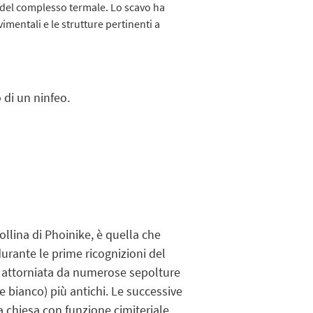
ti del complesso termale. Lo scavo ha
vimentali e le strutture pertinenti a
 di un ninfeo.
collina di Phoinike, è quella che
 durante le prime ricognizioni del
e attorniata da numerose sepolture
e bianco) più antichi. Le successive
a chiesa con funzione cimiteriale,