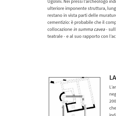
Ugolini. Nei pressi l’archeologo in
ulteriore imponente struttura, lunga
restano in vista parti delle muratu
cementizio: è probabile che il compl
collocazione
in summa cavea
- sul
teatrale - e al suo rapporto con l’
L
L’a
neg
200
che
ind