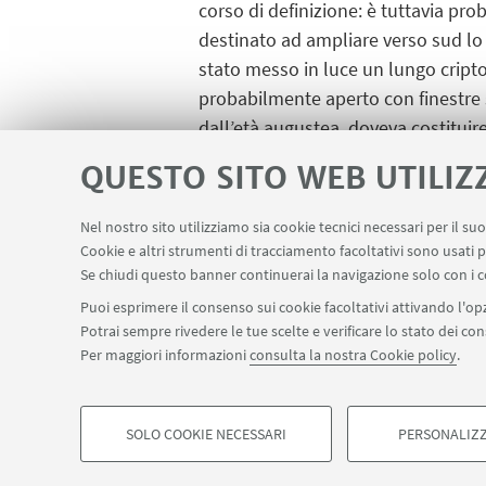
corso di definizione: è tuttavia prob
destinato ad ampliare verso sud lo 
stato messo in luce un lungo cripto
probabilmente aperto con finestre su
dall’età augustea, doveva costituir
una statua di marmo realizzata con 
QUESTO SITO WEB UTILIZ
Nel nostro sito utilizziamo sia cookie tecnici necessari per il s
Cookie e altri strumenti di tracciamento facoltativi sono usati p
Se chiudi questo banner continuerai la navigazione solo con i c
Puoi esprimere il consenso sui cookie facoltativi attivando l'opz
Dipartimento di Beni Culturali, via degli Ariani
Potrai sempre rivedere le tue scelte e verificare lo stato dei c
dbc.dipartimento@pec.unibo.it
Per maggiori informazioni
consulta la nostra Cookie policy
.
SOLO COOKIE NECESSARI
PERSONALIZZ
©Copyright 2026 - ALMA MATER STUDIORUM - Università 
COOKIE DI PROFILAZIONE - FACOLTATIVI