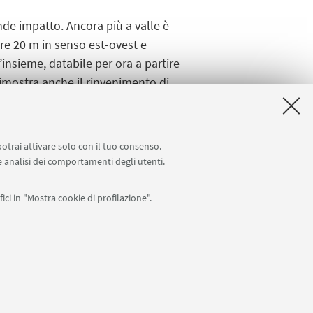
nde impatto. Ancora più a valle è
tre 20 m in senso est-ovest e
’insieme, databile per ora a partire
dimostra anche il rinvenimento di
potrai attivare solo con il tuo consenso.
 e analisi dei comportamenti degli utenti.
ici in "Mostra cookie di profilazione".
Seguici su:
0007010376 -
Privacy
-
Note legali
-
Impostazioni Cookie
I