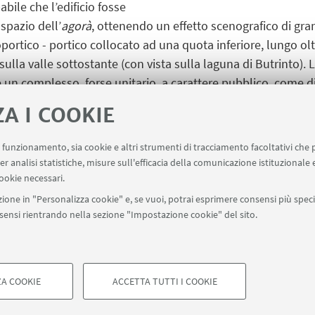
abile che l’edificio fosse
spazio dell’
agorà
, ottenendo un effetto scenografico di gra
portico - portico collocato ad una quota inferiore, lungo ol
lla valle sottostante (con vista sulla laguna di Butrinto). L
e un complesso, forse unitario, a carattere pubblico, come 
l’abbigliamento tipico delle sacerdotesse di Iside.
ZA I COOKIE
uo funzionamento, sia cookie e altri strumenti di tracciamento facoltativi che 
er analisi statistiche, misure sull'efficacia della comunicazione istituzionale
ookie necessari.
ione in "Personalizza cookie" e, se vuoi, potrai esprimere consensi più specif
 1 - 48121 Ravenna
+39 0544 936711
onsensi rientrando nella sezione "Impostazione cookie" del sito.
A COOKIE
ACCETTA TUTTI I COOKIE
di Bologna - Via Zamboni, 33 - 40126 Bologna - PI: 01131710376 - CF: 8
COOKIE TECNICI - NECESSAR