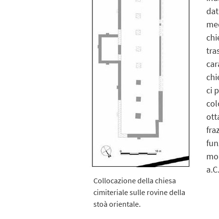
dat
med
chi
tra
car
chi
ci 
col
ott
fra
fun
mom
a.C
Collocazione della chiesa
cimiteriale sulle rovine della
stoà orientale.