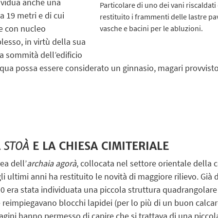
dividua anche una
Particolare di uno dei vani riscalda
 19 metri e di cui
restituito i frammenti delle lastre pa
re con nucleo
vasche e bacini per le abluzioni.
esso, in virtù della sua
la sommità dell’edificio
acqua possa essere considerato un ginnasio, magari provvisto
A
STOÀ
E LA CHIESA CIMITERIALE
rea dell’
archaia agorà
, collocata nel settore orientale della 
li ultimi anni ha restituito le novità di maggiore rilievo. Già
0 era stata individuata una piccola struttura quadrangolar
 reimpiegavano blocchi lapidei (per lo più di un buon calcar
agini hanno permesso di capire che si trattava di una piccol