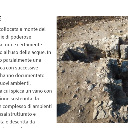
E
 collocata a monte del
rie di poderose
ra loro e certamente
 all’uso delle acque. In
to parzialmente una
tica con successive
ni hanno documentato
nuovi ambienti,
ra cui spicca un vano con
zione sostenuta da
un complesso di ambienti
ssai strutturato e
ta e descritta da