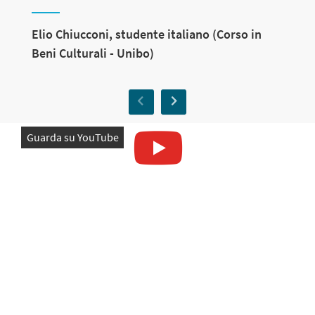
Elio Chiucconi, studente italiano (Corso in
D
Beni Culturali - Unibo)
(
Previous
Next
Guarda su YouTube