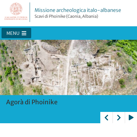
Missione archeologica italo-albanese
Scavi di Phoinike (Caonia, Albania)
MENU
Agorà di Phoinike
Vista dalla nea agorà
Interventi di conservazione
La collina di Phoinike
Teatro di Phoinike
Grande Bastione
Cisterna A
Casa dei due peristili
Play