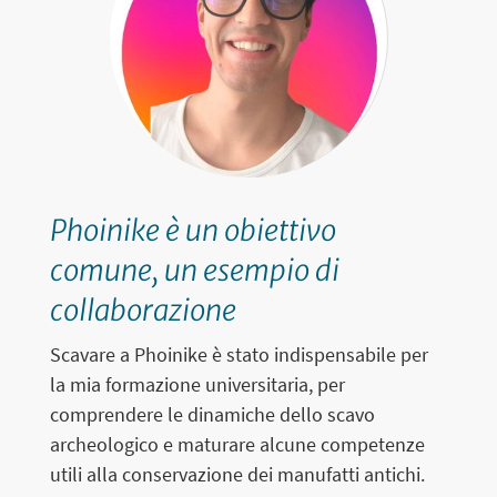
Phoinike è un obiettivo
N
comune, un esempio di
m
collaborazione
P
i
Scavare a Phoinike è stato indispensabile per
d
la mia formazione universitaria, per
or
comprendere le dinamiche dello scavo
m
archeologico e maturare alcune competenze
m
utili alla conservazione dei manufatti antichi.
B