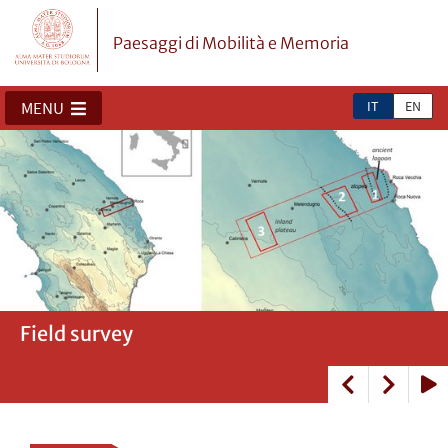
Paesaggi di Mobilità e Memoria
IT
EN
MENU
Field survey
sul campo...
Documentazione paperless
Tracce...
Play