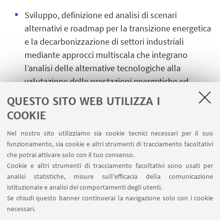
Sviluppo, definizione ed analisi di scenari
alternativi e roadmap per la transizione energetica
e la decarbonizzazione di settori industriali
mediante approcci multiscala che integrano
l’analisi delle alternative tecnologiche alla
valutazione delle prestazioni energetiche ed
ambientali anche in relazione al contesto
QUESTO SITO WEB UTILIZZA I
territoriale specifico.
COOKIE
Il dettaglio delle attività svolte è descritto nelle
Nel nostro sito utilizziamo sia cookie tecnici necessari per il suo
schede in lingua inglese.
funzionamento, sia cookie e altri strumenti di tracciamento facoltativi
che potrai attivare solo con il tuo consenso.
Nella sezione
Progetti
sono riportati i progetti di
Cookie e altri strumenti di tracciamento facoltativi sono usati per
ricerca e le collaborazioni con aziende nell’ambito
analisi statistiche, misure sull'efficacia della comunicazione
delle quali sono svolte parte delle attività di
istituzionale e analisi dei comportamenti degli utenti.
Se chiudi questo banner continuerai la navigazione solo con i cookie
ricerca.
necessari.