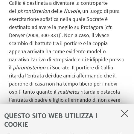
Callia è destinata a diventare la controparte
del
phrontisterion
delle
Nuvole
, un luogo di pura
esercitazione sofistica nella quale Socrate è
destinato ad avere la meglio su Protagora [cfr.
Denyer (2008, 300-331)]. Non a caso, il vivace
scambio di battute tra il portiere e la coppia
appena arrivata ha come evidente modello
narrativo l’arrivo di Strepsiade e di Fidippide presso
il
phrontisterion
di Socrate. Il portiere di Callia
ritarda l’entrata dei due amici affermando che il
padrone di casa non ha tempo libero per i nuovi
ospiti tanto quanto il
mathetes
ritarda e ostacola
l’entrata di padre e figlio affermando di non avere
tempo libero per chiamare Socrate (vv. 220 s.).
QUESTO SITO WEB UTILIZZA I
Sotto questo punto di vista è possibile dire che
COOKIE
Platone riprende e stravolge una scena decisiva
della commedia, rendendo nel
Protagora
la casa di