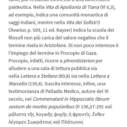
paideutica. Nella
Vita di Apollonio di Tiana
(VI 6,3),
ad esempio, indica una comunità monastica di
saggi indiani, mentre nella
Vita dei Sofisti
(I
Olearius p. 509, 11 ed. Kayser) indica la scuola dei
filosofi non più carica del valore negativo che il
termine rivela in Aristofane. Di non poco interesse è
l’impiego del termine in Procopio di Gaza.
Procopio, infatti, ricorre a
phrontisterion
per
alludere a una sala di lettura pubblica sia
nella
Lettera a Stefano
(89,8) sia nella
Lettera a
Marcello
(130,4). Suscita interesse, infine, una
testimonianza di Palladio Medico, autore del VI
secolo, nei
Commenatarii in Hippocratis librum
sextum de morbis popularibus
(II 136,27-29): καὶ
μάλιστα τῆς λογικῆς ψυχῆς ἡ φροντίς. ἔνθεν
λέγομεν Σωκράτους καὶ Πλάτωνος