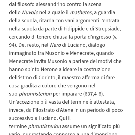
dal filosofo alessandrino contro la scena
delle
Nuvole
nella quale il
mathetes
, a guardia
della scuola, ritarda con vani argomenti l’entrata
nella scuola da parte di Fidippide e di Strepsiade,
cercando di tenere chiusa la porta d’ingresso (v.
94). Del resto, nel
Nero
di Luciano, dialogo
immaginato tra Musonio e Menecrate, quando
Menecrate invita Musonio a parlare dei motivi che
hanno spinto Nerone a ideare la costruzione
dell’istmo di Corinto, il maestro afferma di fare
cosa gradita a coloro che vengono nel
suo
phrontisterion
per imparare (637,4-6).
Un’accezione più vasta del termine è attestata,
invece, da Filostrato d’Atene in un periodo di poco
successivo a Luciano. Qui il
termine
phrontisterion
assume un significato più
vario, pur restando connesso a una dimensione