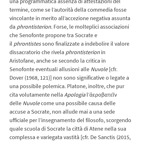
una programmatica assenza di attestazioni del
termine, come se l’autorità della commedia fosse
vincolante in merito all’accezione negativa assunta
da
phrontisterion
. Forse, le molteplici associazioni
che Senofonte propone tra Socrate e
il
phrontistes
sono finalizzate a indebolire il valore
dissacratorio che rivela
phrontisterion
in
Aristofane, anche se secondo la critica in
Senofonte eventuali allusioni alle
Nuvole
[cfr.
Dover (1968, 121)] non sono significative o legate a
una possibile polemica. Platone, inoltre, che pur
cita volutamente nella
Apologia
l’ἀεροβατεῖν
delle
Nuvole
come una possibile causa delle
accuse a Socrate, non allude mai a una sede
ufficiale per l’insegnamento del filosofo, scorgendo
quale scuola di Socrate la città di Atene nella sua
complessa e variegata vastità [cfr. De Sanctis (2015,