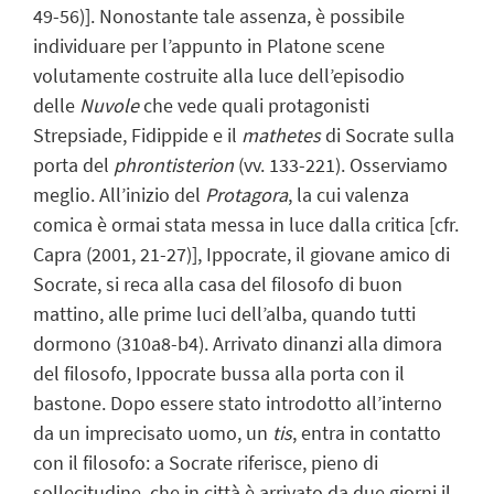
49-56)]. Nonostante tale assenza, è possibile
individuare per l’appunto in Platone scene
volutamente costruite alla luce dell’episodio
delle
Nuvole
che vede quali protagonisti
Strepsiade, Fidippide e il
mathetes
di Socrate sulla
porta del
phrontisterion
(vv. 133-221). Osserviamo
meglio. All’inizio del
Protagora
, la cui valenza
comica è ormai stata messa in luce dalla critica [cfr.
Capra (2001, 21-27)], Ippocrate, il giovane amico di
Socrate, si reca alla casa del filosofo di buon
mattino, alle prime luci dell’alba, quando tutti
dormono (310a8-b4). Arrivato dinanzi alla dimora
del filosofo, Ippocrate bussa alla porta con il
bastone. Dopo essere stato introdotto all’interno
da un imprecisato uomo, un
tis
, entra in contatto
con il filosofo: a Socrate riferisce, pieno di
sollecitudine, che in città è arrivato da due giorni il