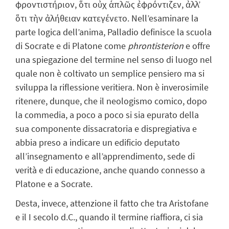
φροντιστήριον, ὅτι οὐχ ἁπλῶς ἐφρόντιζεν, ἀλλ’
ὅτι τὴν ἀλήθειαν κατεγένετο. Nell’esaminare la
parte logica dell’anima, Palladio definisce la scuola
di Socrate e di Platone come
phrontisterion
e offre
una spiegazione del termine nel senso di luogo nel
quale non è coltivato un semplice pensiero ma si
sviluppa la riflessione veritiera. Non è inverosimile
ritenere, dunque, che il neologismo comico, dopo
la commedia, a poco a poco si sia epurato della
sua componente dissacratoria e dispregiativa e
abbia preso a indicare un edificio deputato
all’insegnamento e all’apprendimento, sede di
verità e di educazione, anche quando connesso a
Platone e a Socrate.
Desta, invece, attenzione il fatto che tra Aristofane
e il I secolo d.C., quando il termine riaffiora, ci sia