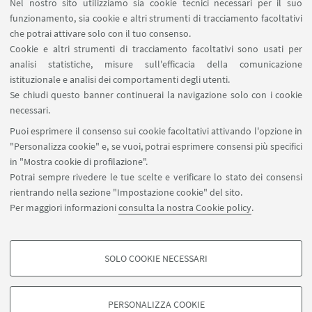
Nel nostro sito utilizziamo sia cookie tecnici necessari per il suo
Socrate una dimensione positiva e
funzionamento, sia cookie e altri strumenti di tracciamento facoltativi
pedagogicamente elevata a differenza della casa di
che potrai attivare solo con il tuo consenso.
Cookie e altri strumenti di tracciamento facoltativi sono usati per
Callia, sede invece di una ridda di sofisti, mondo
analisi statistiche, misure sull'efficacia della comunicazione
umbratile e oscuro non a caso simile all’Ade
istituzionale e analisi dei comportamenti degli utenti.
catabatico di Odisseo [cfr. Corradi (2014, 33-35)].
Se chiudi questo banner continuerai la navigazione solo con i cookie
necessari.
Dino De Sanctis
@ 2016
Puoi esprimere il consenso sui cookie facoltativi attivando l'opzione in
"Personalizza cookie" e, se vuoi, potrai esprimere consensi più specifici
in "Mostra cookie di profilazione".
Potrai sempre rivedere le tue scelte e verificare lo stato dei consensi
rientrando nella sezione "Impostazione cookie" del sito.
Per maggiori informazioni
consulta la nostra Cookie policy
.
stefano.caciagli@unibo.it
SOLO COOKIE NECESSARI
Seguici su:
COOKIE DI PROFILAZIONE - FACOLTATIVI
Si tratta di cookie utilizzati per analizzare le caratteristiche della navigazione
PERSONALIZZA COOKIE
degli utenti, creare profili in base al loro comportamento sul sito, per analisi