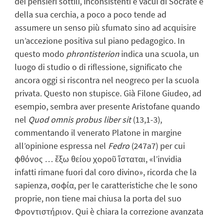
dei pensieri sottili, inconsistenti e vacui di Socrate e
della sua cerchia, a poco a poco tende ad
assumere un senso più sfumato sino ad acquisire
un’accezione positiva sul piano pedagogico. In
questo modo
phrontisterion
indica una scuola, un
luogo di studio o di riflessione, significato che
ancora oggi si riscontra nel neogreco per la scuola
privata. Questo non stupisce. Già Filone Giudeo, ad
esempio, sembra aver presente Aristofane quando
nel
Quod omnis probus liber sit
(13,1-3),
commentando il venerato Platone in margine
all’opinione espressa nel
Fedro
(247a7) per cui
φθόνος … ἔξω θείου χοροῦ ἵσταται, «l’invidia
infatti rimane fuori dal coro divino», ricorda che la
sapienza, σοφία, per le caratteristiche che le sono
proprie, non tiene mai chiusa la porta del suo
Φροντιστήριον. Qui è chiara la correzione avanzata