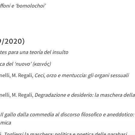
ffoni e ‘bomolochoi’
19/2020)
es para una teoría del insulto
ica del ‘nuovo’ (καινός)
elli, M. Regali,
Ceci, orzo e mentuccia: gli organi sessuali
elli, M. Regali,
Degradazione e desiderio: la maschera della
,
Il gallo dalla commedia al discorso filosofico e aneddotico:
comica
i,
Togliersi la maschera: politica e poetica delle parabasi