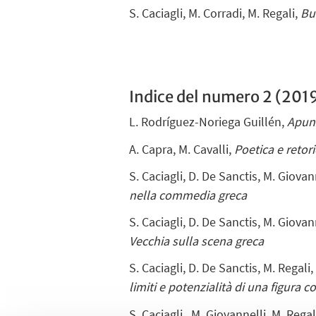
S. Caciagli, M. Corradi,
M. Regali,
Bu
Indice del numero 2 (20
L. Rodríguez-Noriega Guillén,
Apunt
A. Capra, M. Cavalli,
Poetica e retor
S. Caciagli, D. De Sanctis, M.
Giovann
nella commedia greca
S. Caciagli, D. De Sanctis, M.
Giovann
Vecchia sulla scena greca
S. Caciagli, D. De Sanctis,
M. Regali
limiti e potenzialità di una figura 
S. Caciagli, M.
Giovannelli, M. Regal