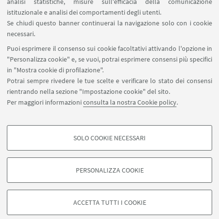
analisi statistiche, misure sull'efficacia della comunicazione
istituzionale e analisi dei comportamenti degli utenti.
Bibliografia di esodo
Se chiudi questo banner continuerai la navigazione solo con i cookie
necessari.
Puoi esprimere il consenso sui cookie facoltativi attivando l'opzione in
"Personalizza cookie" e, se vuoi, potrai esprimere consensi più specifici
in "Mostra cookie di profilazione".
Potrai sempre rivedere le tue scelte e verificare lo stato dei consensi
rientrando nella sezione "Impostazione cookie" del sito.
Per maggiori informazioni
consulta la nostra Cookie policy
.
stefano.caciagli@unibo.it
SOLO COOKIE NECESSARI
Seguici su:
COOKIE DI PROFILAZIONE - FACOLTATIVI
Si tratta di cookie utilizzati per analizzare le caratteristiche della navigazione
PERSONALIZZA COOKIE
degli utenti, creare profili in base al loro comportamento sul sito, per analisi
di marketing.
©Copyright 2026 - ALMA MATER STUDIORUM - Università di
Mostra cookie di profilazione
Bologna - Via Zamboni, 33 - 40126 Bologna - PI: 01131710376 -
ACCETTA TUTTI I COOKIE
CF: 80007010376 -
Privacy
-
Note legali
-
Impostazioni Cookie
Google/Youtube Video