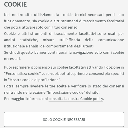
Prospero Lambertini (Bologna 1675-Roma 1758),
COOKIE
strettamente legata alla storia cittadina
Nel nostro sito utilizziamo sia cookie tecnici necessari per il suo
funzionamento, sia cookie e altri strumenti di tracciamento facoltativi
che potrai attivare solo con il tuo consenso.
Cookie e altri strumenti di tracciamento facoltativi sono usati per
1
2
4
5
6
analisi statistiche, misure sull'efficacia della comunicazione
3
istituzionale e analisi dei comportamenti degli utenti.
«
Se chiudi questo banner continuerai la navigazione solo con i cookie
Precedenti
7
81
...
necessari.
12
elementi
Successivi
Puoi esprimere il consenso sui cookie facoltativi attivando l'opzione in
12
"Personalizza cookie" e, se vuoi, potrai esprimere consensi più specifici
elementi
in "Mostra cookie di profilazione".
»
Potrai sempre rivedere le tue scelte e verificare lo stato dei consensi
rientrando nella sezione "Impostazione cookie" del sito.
via Marsala 49, Bologna 40126
Per maggiori informazioni
consulta la nostra Cookie policy
.
progetti.patrimonioculturale@unibo.it
SOLO COOKIE NECESSARI
Seguici su:
COOKIE DI PROFILAZIONE - FACOLTATIVI