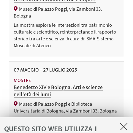
Museo di Palazzo Poggi, via Zamboni 33,
Bologna
La mostra esplora le intersezioni tra patrimonio
culturale e scientifico, reinterpretando il rapporto
storico tra arte e scienza. A cura di: SMA-Sistema
Museale di Ateneo
07
MAGGIO
-
27
LUGLIO
2025
MOSTRE
Benedetto XIV e Bologna. Arti e scienze
nell'età dei lumi
Museo di Palazzo Poggi e Biblioteca
Universitaria di Bologna, via Zamboni 33, Bologna
Una mostra sull'opera innovatrice e di riforma
culturale svolta da papa Benedetto XIV, al secolo
QUESTO SITO WEB UTILIZZA I