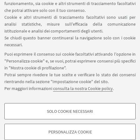
funzionamento, sia cookie e altri strumenti di tracciamento facoltativi
che potrai attivare solo con il tuo consenso.
Cookie e altri strumenti di tracciamento facoltativi sono usati per
1
3
4
5
6
analisi statistiche, misure sull'efficacia della comunicazione
2
istituzionale e analisi dei comportamenti degli utenti.
«
Se chiudi questo banner continuerai la navigazione solo con i cookie
Precedenti
7
81
...
necessari.
12
elementi
Successivi
Puoi esprimere il consenso sui cookie facoltativi attivando l'opzione in
12
"Personalizza cookie" e, se vuoi, potrai esprimere consensi più specifici
elementi
in "Mostra cookie di profilazione".
»
Potrai sempre rivedere le tue scelte e verificare lo stato dei consensi
rientrando nella sezione "Impostazione cookie" del sito.
via Marsala 49, Bologna 40126
Per maggiori informazioni
consulta la nostra Cookie policy
.
progetti.patrimonioculturale@unibo.it
SOLO COOKIE NECESSARI
Seguici su:
COOKIE DI PROFILAZIONE - FACOLTATIVI
Si tratta di cookie utilizzati per analizzare le caratteristiche della navigazione
PERSONALIZZA COOKIE
degli utenti, creare profili in base al loro comportamento sul sito, per analisi