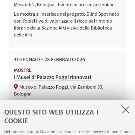
Morandi 2, Bologna - Evento in presenza e online
La mostra si inserisce nel progetto Blind Spot nato
con l’obiettivo di valorizzare il ricco patrimonio
librario della Sezione Arti visive della Biblioteca
delle Arti
31
GENNAIO
-
28
FEBBRAIO
2026
MOSTRE
I Musei di Palazzo Poggi rinnovati
Museo di Palazzo Poggi, via Zamboni 33,
Bologna
Il Museo di Palazzo Poggi e il Museo della Specola
hanno riaperto al pubblico in una nuova veste.
QUESTO SITO WEB UTILIZZA I
Entrambe le sedi sono state oggetto di importanti
COOKIE
progetti di riallestimento dei percorsi espositivi
Nel nostro sito utilizziamo sia cookie tecnici necessari per il suo