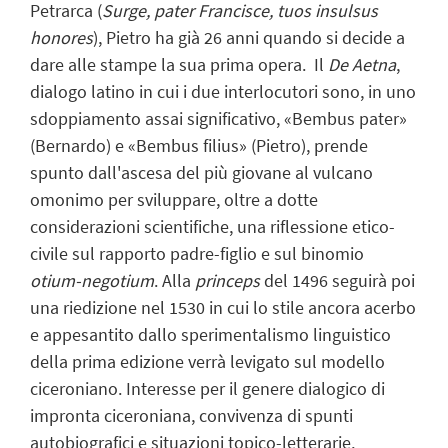
Petrarca (
Surge, pater Francisce, tuos insulsus
honores
), Pietro ha già 26 anni quando si decide a
dare alle stampe la sua prima opera. Il
De Aetna
,
dialogo latino in cui i due interlocutori sono, in uno
sdoppiamento assai significativo, «Bembus pater»
(Bernardo) e «Bembus filius» (Pietro), prende
spunto dall'ascesa del più giovane al vulcano
omonimo per sviluppare, oltre a dotte
considerazioni scientifiche, una riflessione etico-
civile sul rapporto padre-figlio e sul binomio
otium-negotium
. Alla
princeps
del 1496 seguirà poi
una riedizione nel 1530 in cui lo stile ancora acerbo
e appesantito dallo sperimentalismo linguistico
della prima edizione verrà levigato sul modello
ciceroniano. Interesse per il genere dialogico di
impronta ciceroniana, convivenza di spunti
autobiografici e situazioni topico-letterarie,