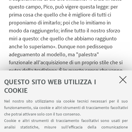
questo campo, Pico, può vigere questa legge: per
prima cosa che quello che è migliore di tutti ci
proponiamo di imitarlo; poi che lo imitiamo in
modo da raggiungerlo; infine tutto il nostro sforzo
miri a questo: che quello che abbiamo raggiunto
anche lo superiamo». Dunque non pedissequo
adeguamento al modello, ma "palestra"
funzionale all'acquisizione di un proprio stile che si
nutra della tradizione. È in questo senso che vanno
interpretati i precetti delle
Prose della volgar
QUESTO SITO WEB UTILIZZA I
lingua
, opera che rappresenta un punto nodale
COOKIE
imprescindibile nello sviluppo storico della nostra
Nel nostro sito utilizziamo sia cookie tecnici necessari per il suo
letteratura.
funzionamento, sia cookie e altri strumenti di tracciamento facoltativi
Il testo, che uscì a stampa nel 1525 (all'anno
che potrai attivare solo con il tuo consenso.
precedente risale il manoscritto di dedica al papa),
Cookie e altri strumenti di tracciamento facoltativi sono usati per
è costruito – come già gli
Asolani
– in forma
analisi statistiche, misure sull'efficacia della comunicazione