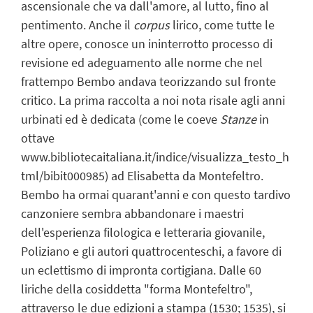
ascensionale che va dall'amore, al lutto, fino al
pentimento. Anche il
corpus
lirico, come tutte le
altre opere, conosce un ininterrotto processo di
revisione ed adeguamento alle norme che nel
frattempo Bembo andava teorizzando sul fronte
critico. La prima raccolta a noi nota risale agli anni
urbinati ed è dedicata (come le coeve
Stanze
in
ottave
www.bibliotecaitaliana.it/indice/visualizza_testo_h
tml/bibit000985) ad Elisabetta da Montefeltro.
Bembo ha ormai quarant'anni e con questo tardivo
canzoniere sembra abbandonare i maestri
dell'esperienza filologica e letteraria giovanile,
Poliziano e gli autori quattrocenteschi, a favore di
un eclettismo di impronta cortigiana. Dalle 60
liriche della cosiddetta "forma Montefeltro",
attraverso le due edizioni a stampa (1530; 1535), si