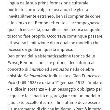
lingua della sua prima formazione culturale,
piuttosto che in volgare toscano, che gli era
inevitabilmente estraneo, ben si comprende come
allo sforzo del Bembo letterato si accompagnasse,
quasi di necessità, una riflessione teorica su quale
toscano fare proprio. Occorreva comunque passare
attraverso l'imitazione di un qualche modello che
facesse da guida in questa impresa.
Ben prima della sistematizzazione teorica delle
Prose
, Bembo espose le proprie idee intorno al
concetto di
imitatio
ed
aemulatio
nella celebre
epistola
De imitatione
indirizzata a Gian Francesco
Pico (1469-1533) e datata 1° gennaio 1513. L'imitare
– si dice in sostanza – è un passaggio obbligato per
acquisire la capacità di gareggiare con un modello
giudicato eccellente, ma il fine ultimo deve essere
il superamento di ciò che imitiamo: «Perciò in tutto