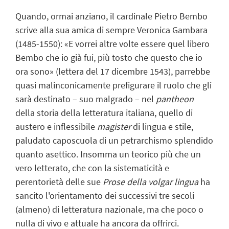
Quando, ormai anziano, il cardinale Pietro Bembo
scrive alla sua amica di sempre Veronica Gambara
(1485-1550): «E vorrei altre volte essere quel libero
Bembo che io già fui, più tosto che questo che io
ora sono» (lettera del 17 dicembre 1543), parrebbe
quasi malinconicamente prefigurare il ruolo che gli
sarà destinato – suo malgrado – nel
pantheon
della storia della letteratura italiana, quello di
austero e inflessibile
magister
di lingua e stile,
paludato caposcuola di un petrarchismo splendido
quanto asettico. Insomma un teorico più che un
vero letterato, che con la sistematicità e
perentorietà delle sue
Prose della volgar lingua
ha
sancito l'orientamento dei successivi tre secoli
(almeno) di letteratura nazionale, ma che poco o
nulla di vivo e attuale ha ancora da offrirci.