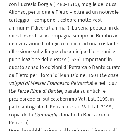
con Lucrezia Borgia (1480-1519), moglie del duca
Alfonso, per la quale Pietro – oltre ad un notevole
carteggio – compone il celebre motto «est
animum» ("divora l'anima"). La vena poetica fin da
questi esordi si accompagna sempre in Bembo ad
una vocazione filologica e critica, ad una costante
riflessione sulla lingua che anticipa di decenni la
pubblicazione delle
Prose
(1525). Importanti in
questo senso le edizioni di Petrarca e Dante curate
da Pietro per i torchi di Manuzio nel 1501 (
Le cose
volgari di Messer Francesco Petrarcha
) e nel 1502
(
Le Terze Rime di Dante
), basate su antichi e
preziosi codici (sul celeberrimo Vat. Lat. 3195, in
parte autografo di Petrarca, e sul Vat. Lat. 3199,
copia della
Commedia
donata da Boccaccio a
Petrarca).
Dopo la pubblicazione della prima edizione degli