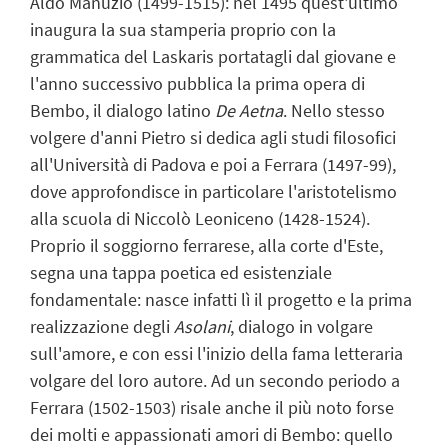
Aldo Manuzio (1499-1515): nel 1495 quest'ultimo
inaugura la sua stamperia proprio con la
grammatica del Laskaris portatagli dal giovane e
l'anno successivo pubblica la prima opera di
Bembo, il dialogo latino
De Aetna
. Nello stesso
volgere d'anni Pietro si dedica agli studi filosofici
all'Università di Padova e poi a Ferrara (1497-99),
dove approfondisce in particolare l'aristotelismo
alla scuola di Niccolò Leoniceno (1428-1524).
Proprio il soggiorno ferrarese, alla corte d'Este,
segna una tappa poetica ed esistenziale
fondamentale: nasce infatti lì il progetto e la prima
realizzazione degli
Asolani
, dialogo in volgare
sull'amore, e con essi l'inizio della fama letteraria
volgare del loro autore. Ad un secondo periodo a
Ferrara (1502-1503) risale anche il più noto forse
dei molti e appassionati amori di Bembo: quello