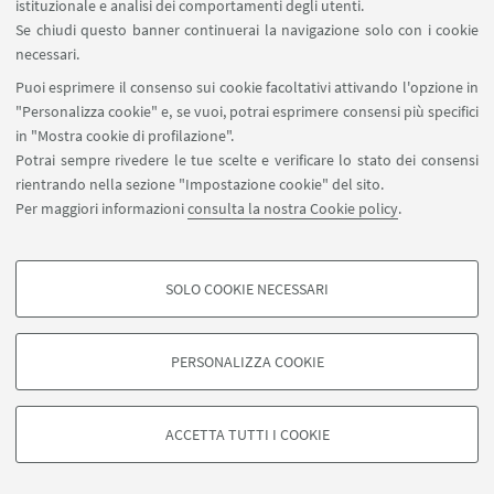
dialogica e si divide in tre libri. Ambientato a
istituzionale e analisi dei comportamenti degli utenti.
Se chiudi questo banner continuerai la navigazione solo con i cookie
Venezia, nel 1502, il dialogo mette in scena una
necessari.
discussione sulla «volgar lingua» avvenuta nel
Puoi esprimere il consenso sui cookie facoltativi attivando l'opzione in
palazzo di Carlo Bembo (1472-1503), il fratello di
"Personalizza cookie" e, se vuoi, potrai esprimere consensi più specifici
Pietro, tra Giuliano de' Medici (1479-1516; figlio di
in "Mostra cookie di profilazione".
Lorenzo il Magnifico), Federico Fregoso (1480 ca-
Potrai sempre rivedere le tue scelte e verificare lo stato dei consensi
1541; amico intimo di Bembo), Ercole Strozzi (1473-
rientrando nella sezione "Impostazione cookie" del sito.
Per maggiori informazioni
consulta la nostra Cookie policy
.
1508; poeta latino ferrarese) e il padrone di casa. Il
primo libro traccia una sorta di "storia della lingua"
volgare, dai suoi rapporti con il latino e il
SOLO COOKIE NECESSARI
provenzale, alle sue caratteristiche specifiche. Il
COOKIE DI PROFILAZIONE - FACOLTATIVI
secondo ha un carattere più propriamente retorico
Si tratta di cookie utilizzati per analizzare le caratteristiche della navigazione
e stilistico e affronta in particolare i concetti di
PERSONALIZZA COOKIE
degli utenti, creare profili in base al loro comportamento sul sito, per analisi
«gravità» e «piacevolezza» e quello, fondamentale,
di marketing.
Mostra cookie di profilazione
di «
variatio
». Nel terzo libro invece è approntata
ACCETTA TUTTI I COOKIE
una vera e propria grammatica del volgare
Google/Youtube Video
letterario, con un'amplissima esemplificazione.