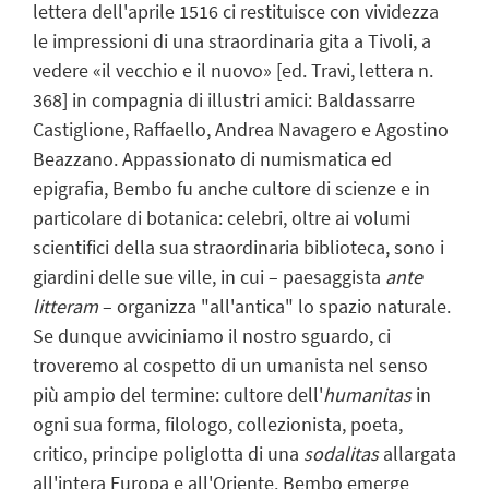
lettera dell'aprile 1516 ci restituisce con vividezza
le impressioni di una straordinaria gita a Tivoli, a
vedere «il vecchio e il nuovo» [ed. Travi, lettera n.
368] in compagnia di illustri amici: Baldassarre
Castiglione, Raffaello, Andrea Navagero e Agostino
Beazzano. Appassionato di numismatica ed
epigrafia, Bembo fu anche cultore di scienze e in
particolare di botanica: celebri, oltre ai volumi
scientifici della sua straordinaria biblioteca, sono i
giardini delle sue ville, in cui – paesaggista
ante
litteram
– organizza "all'antica" lo spazio naturale.
Se dunque avviciniamo il nostro sguardo, ci
troveremo al cospetto di un umanista nel senso
più ampio del termine: cultore dell'
humanitas
in
ogni sua forma, filologo, collezionista, poeta,
critico, principe poliglotta di una
sodalitas
allargata
all'intera Europa e all'Oriente. Bembo emerge