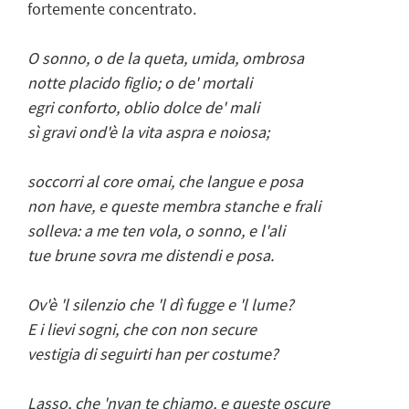
fortemente concentrato.
O sonno, o de la queta, umida, ombrosa
notte placido figlio; o de' mortali
egri conforto, oblio dolce de' mali
sì gravi ond'è la vita aspra e noiosa;
soccorri al core omai, che langue e posa
non have, e queste membra stanche e frali
solleva: a me ten vola, o sonno, e l'ali
tue brune sovra me distendi e posa.
Ov'è 'l silenzio che 'l dì fugge e 'l lume?
E i lievi sogni, che con non secure
vestigia di seguirti han per costume?
Lasso, che 'nvan te chiamo, e queste oscure