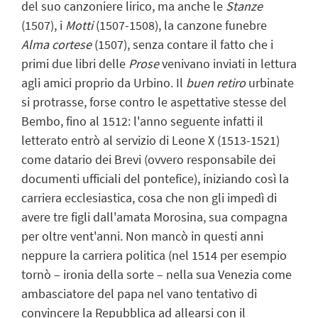
del suo canzoniere lirico, ma anche le
Stanze
(1507), i
Motti
(1507-1508), la canzone funebre
Alma cortese
(1507), senza contare il fatto che i
primi due libri delle
Prose
venivano inviati in lettura
agli amici proprio da Urbino. Il
buen retiro
urbinate
si protrasse, forse contro le aspettative stesse del
Bembo, fino al 1512: l'anno seguente infatti il
letterato entrò al servizio di Leone X (1513-1521)
come datario dei Brevi (ovvero responsabile dei
documenti ufficiali del pontefice), iniziando così la
carriera ecclesiastica, cosa che non gli impedì di
avere tre figli dall'amata Morosina, sua compagna
per oltre vent'anni. Non mancò in questi anni
neppure la carriera politica (nel 1514 per esempio
tornò – ironia della sorte – nella sua Venezia come
ambasciatore del papa nel vano tentativo di
convincere la Repubblica ad allearsi con il