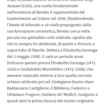
Asolani
(1505), una svolta fondamentale
nell'esistenza di Bembo è rappresentata dal
trasferimento ad Urbino nel 1506. Disattendendo
l'ideale di letterato e
vir civilis
propugnato dalla
sua formazione umanistica, Bembo cerca nella
piccola ma splendida corte urbinate «quella vita
che io sempre ho disiderata, di quiete e d'onore, e
sopra tutto di libertà» (lettera a Elisabetta Gonzaga
del 3 maggio 1506). E sarà un periodo assai
fruttuoso questo presso Elisabetta Gonzaga (1471-
1526) e Guidubaldo Montefeltro (1472-1508), che
avevano radunato intorno a loro quella onorata
schiera celebrata poi nel
Cortegiano
(basta citare
Baldassarre Castiglione, il Bibbiena, Federico e
Ottaviano Fregoso, Giuliano de' Medici): risalgono a
questi anni la prima stesura del nucleo originario