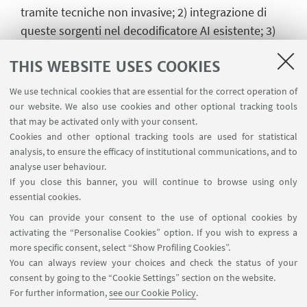
tramite tecniche non invasive; 2) integrazione di
queste sorgenti nel decodificatore AI esistente; 3)
sviluppo di un prototipo e validazione in ambienti
THIS WEBSITE USES COOKIES
reali. Il prototipo includerà una prima fase
integrata su piattaforma tablet Dialog Ausili,
We use technical cookies that are essential for the correct operation of
una seconda fase espanderà il controllo su
our website. We also use cookies and other optional tracking tools
piattaforma robotica. Con queste nuove tecnologie
that may be activated only with your consent.
Cookies and other optional tracking tools are used for statistical
BCI si ripristina un canale di comunicazione tra
analysis, to ensure the efficacy of institutional communications, and to
cervello e protesi, recuperando indipedenza e
analyse user behaviour.
autonomia per pazienti con disabilità motorie,
If you close this banner, you will continue to browse using only
superando le attuali tecnologie e preparando una
essential cookies.
piattaforma per l’integrazione dei segnali cerebrali
You can provide your consent to the use of optional cookies by
con molteplici soluzioni assistive già in commercio.
activating the “Personalise Cookies” option. If you wish to express a
more specific consent, select “Show Profiling Cookies”.
You can always review your choices and check the status of your
consent by going to the “Cookie Settings” section on the website.
Coordinatore scientifico: Prof. Patrizia Fattori
For further information,
see our Cookie Policy
.