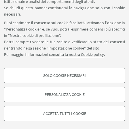
istituzionale e analisi dei comportamenti degli utenti.
Se chiudi questo banner continuerai la navigazione solo con i cookie
propior:
classica
|
ecclesiastica
|
necessari.
Puoi esprimere il consenso sui cookie facoltativi attivando l'opzione in
propono:
classica
|
ecclesiastica
|
"Personalizza cookie" e, se vuoi, potrai esprimere consensi più specifici
in "Mostra cookie di profilazione".
propositum:
classica
|
ecclesiastica
|
Potrai sempre rivedere le tue scelte e verificare lo stato dei consensi
rientrando nella sezione "Impostazione cookie" del sito.
proprius:
classica
|
ecclesiastica
|
Per maggiori informazioni
consulta la nostra Cookie policy
.
propter:
classica
|
ecclesiastica
|
prospicio:
classica
|
ecclesiastica
|
SOLO COOKIE NECESSARI
COOKIE DI PROFILAZIONE - FACOLTATIVI
prosum:
classica
|
ecclesiastica
|
Si tratta di cookie utilizzati per analizzare le caratteristiche della navigazione
PERSONALIZZA COOKIE
degli utenti, creare profili in base al loro comportamento sul sito, per analisi
protinus:
classica
|
ecclesiastica
|
di marketing.
Mostra cookie di profilazione
provenio:
classica
|
ecclesiastica
|
ACCETTA TUTTI I COOKIE
Google/Youtube Video
provideo:
classica
|
ecclesiastica
|