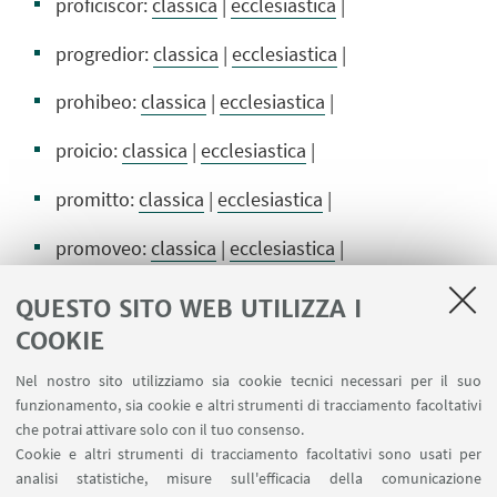
proficiscor:
classica
|
ecclesiastica
|
progredior:
classica
|
ecclesiastica
|
prohibeo:
classica
|
ecclesiastica
|
proicio:
classica
|
ecclesiastica
|
promitto:
classica
|
ecclesiastica
|
promoveo:
classica
|
ecclesiastica
|
promptus:
classica
|
ecclesiastica
|
QUESTO SITO WEB UTILIZZA I
COOKIE
pronus:
classica
|
ecclesiastica
|
Nel nostro sito utilizziamo sia cookie tecnici necessari per il suo
prope:
classica
|
ecclesiastica
|
funzionamento, sia cookie e altri strumenti di tracciamento facoltativi
che potrai attivare solo con il tuo consenso.
propero:
classica
|
ecclesiastica
|
Cookie e altri strumenti di tracciamento facoltativi sono usati per
analisi statistiche, misure sull'efficacia della comunicazione
propinquus:
classica
|
ecclesiastica
|