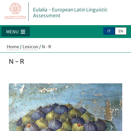
Eulalia - European Latin Linguistic
Assessment
IT
EN
MENU
Home
/
Lexicon
/
N - R
N - R