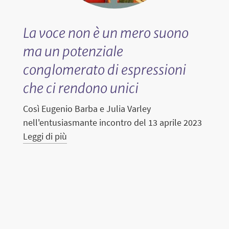
La voce non è un mero suono
ma un potenziale
conglomerato di espressioni
T
che ci rendono unici
n
Così Eugenio Barba e Julia Varley
c
nell'entusiasmante incontro del 13 aprile 2023
Leggi di più
e
c
S
e
2