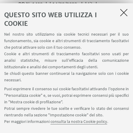
con DD N. 1409 del 14/09/2022, dal titolo
“Establishment and functioning of renewable
QUESTO SITO WEB UTILIZZA I
energy communities: legal profiles, economic
COOKIE
viability, technical-engineering feasibility”, codice
Nel nostro sito utilizziamo sia cookie tecnici necessari per il suo
progetto “MUR P2022BZY7Y_001” - CUP
funzionamento, sia cookie e altri strumenti di tracciamento facoltativi
“J53D23018840001”
che potrai attivare solo con il tuo consenso.
Cookie e altri strumenti di tracciamento facoltativi sono usati per
analisi statistiche, misure sull'efficacia della comunicazione
istituzionale e analisi dei comportamenti degli utenti.
Se chiudi questo banner continuerai la navigazione solo con i cookie
necessari.
Puoi esprimere il consenso sui cookie facoltativi attivando l'opzione in
"Personalizza cookie" e, se vuoi, potrai esprimere consensi più specifici
in "Mostra cookie di profilazione".
Potrai sempre rivedere le tue scelte e verificare lo stato dei consensi
rientrando nella sezione "Impostazione cookie" del sito.
Per maggiori informazioni
consulta la nostra Cookie policy
.
Il PNRR
News