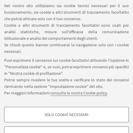
home: Local perspectives on the early
Nel nostro sito utilizziamo sia cookie tecnici necessari per il suo
funzionamento, sia cookie e altri strumenti di tracciamento facoltativi
recording industry” 8-11 March 2023,
che potrai attivare solo con il tuo consenso.
Zagreb
Cookie e altri strumenti di tracciamento facoltativi sono usati per
analisi statistiche, misure sull'efficacia della comunicazione
istituzionale e analisi dei comportamenti degli utenti.
Se chiudi questo banner continuerai la navigazione solo con i cookie
necessari.
Puoi esprimere il consenso sui cookie facoltativi attivando l'opzione in
Giornata di studio: Le collezioni
"Personalizza cookie" e, se vuoi, potrai esprimere consensi più specifici
in "Mostra cookie di profilazione".
discografiche e la memoria del canto.
Potrai sempre rivedere le tue scelte e verificare lo stato dei consensi
Metodi e prospettive per la
rientrando nella sezione "Impostazione cookie" del sito.
conservazione e lo studio delle fonti
Per maggiori informazioni
consulta la nostra Cookie policy
.
sonore 7 febbraio 2023
SOLO COOKIE NECESSARI
COOKIE DI PROFILAZIONE - FACOLTATIVI
Si tratta di cookie utilizzati per analizzare le caratteristiche della navigazione